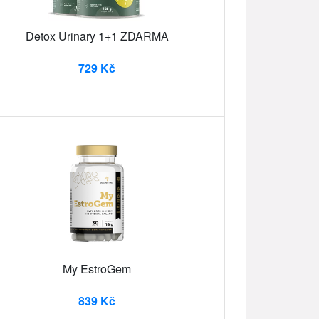
Detox Urinary 1+1 ZDARMA
729 Kč
My EstroGem
839 Kč