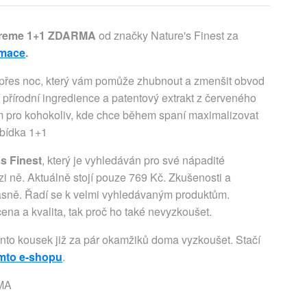
xtreme 1+1 ZDARMA
od značky Nature's Finest za
rmace
.
ů přes noc, který vám pomůže zhubnout a zmenšit obvod
 přírodní ingredience a patentový extrakt z červeného
m pro kohokoliv, kde chce během spaní maximalizovat
abídka 1+1
s Finest
, který je vyhledáván pro své nápadité
i ně. Aktuálně stojí pouze 769 Kč. Zkušenosti a
jasně. Řadí se k velmi vyhledávaným produktům.
cena a kvalita, tak proč ho také nevyzkoušet.
ento kousek již za pár okamžiků doma vyzkoušet. Stačí
omto e-shopu
.
RMA