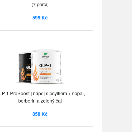
(7 porcí)
599 Kč
P-1 ProBoost | nápoj s psylliem + nopal,
berberin a zelený čaj
858 Kč