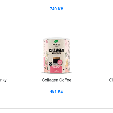
749 Kč
enky
Collagen Coffee
GL
481 Kč