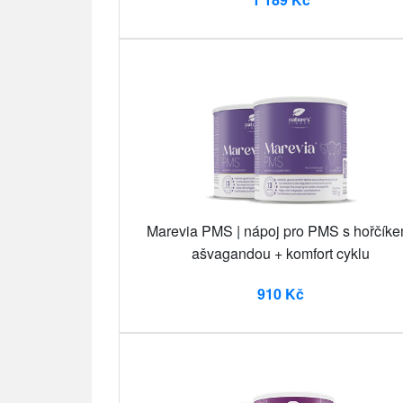
Marevia PMS | nápoj pro PMS s hořčíke
ašvagandou + komfort cyklu
910 Kč