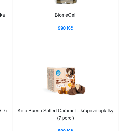
lka
BiomeCell
990 Kč
NAD+
Keto Bueno Salted Caramel – křupavé oplatky
(7 porcí)
599 Kč