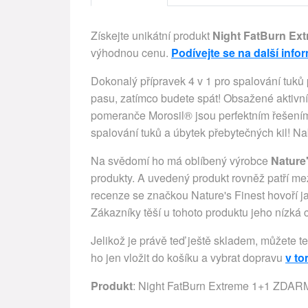
Získejte unikátní produkt
Night FatBurn E
výhodnou cenu.
Podívejte se na další info
Dokonalý přípravek 4 v 1 pro spalování tuk
pasu, zatímco budete spát! Obsažené aktivní
pomeranče Morosil® jsou perfektním řešení
spalování tuků a úbytek přebytečných kil! N
Na svědomí ho má oblíbený výrobce
Nature'
produkty. A uvedený produkt rovněž patří mez
recenze se značkou Nature's Finest hovoří 
Zákazníky těší u tohoto produktu jeho nízká 
Jelikož je právě teď ještě skladem, můžete t
ho jen vložit do košíku a vybrat dopravu
v t
Produkt
: Night FatBurn Extreme 1+1 ZDA