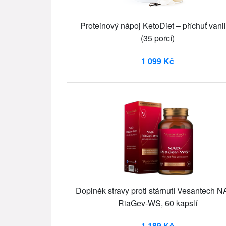
Proteinový nápoj KetoDiet – příchuť vani
(35 porcí)
1 099 Kč
Doplněk stravy proti stárnutí Vesantech 
RiaGev-WS, 60 kapslí
1 189 Kč