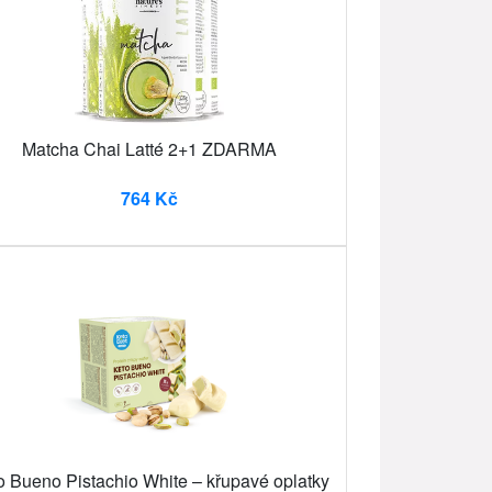
Matcha Chai Latté 2+1 ZDARMA
764 Kč
o Bueno Pistachio White – křupavé oplatky