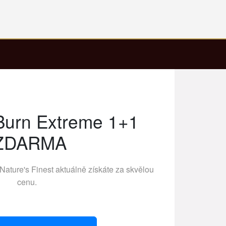
Burn Extreme 1+1
ZDARMA
Nature's Finest
aktuálně získáte za skvělou
cenu.