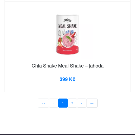
Chia Shake Meal Shake – jahoda
399 Kč
««
«
1
2
»
»»