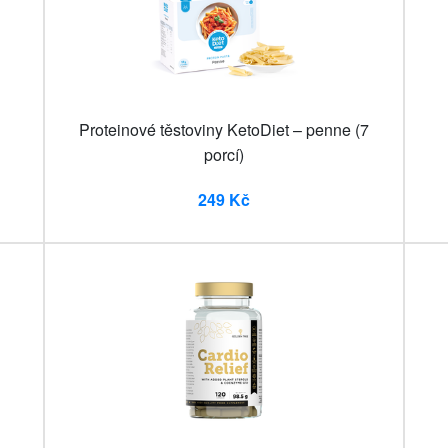
Proteinové těstoviny KetoDiet – penne (7
porcí)
249 Kč