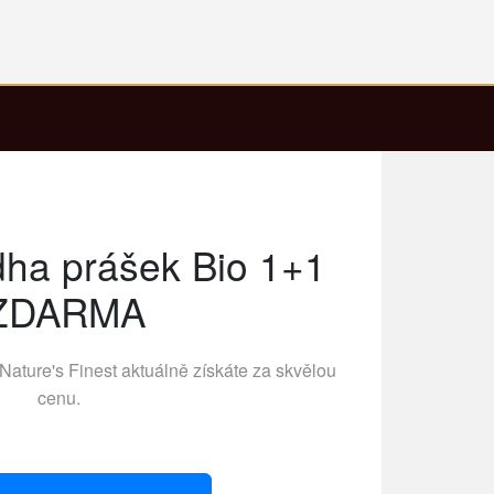
ha prášek Bio 1+1
ZDARMA
Nature's Finest
aktuálně získáte za skvělou
cenu.