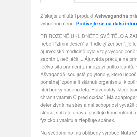
Získejte unikátní produkt
Ashwagandha prá
výhodnou cenu.
Podívejte se na další info
PŘIROZENĚ UKLIDNĚTE SVÉ TĚLO A Z
neboli “zimní třešeň” a “indický ženšen”, je 
ájurvédské medicíně byla vždy vysoce ceněna
zabránit, než léčit.... Ájurvéda pracuje na pr
léčivá síla pramení z množství antioxidantů,
Ašvagandě jsou jistě polyfenoly, které úspě
pomáhají zpomalit stárnutí organismu, k optim
ničí buňky našeho těla. Flavonoidy, které jso
chránit vitamín C před oxidací. Má adaptoge
defenzivně na stres a má schopnost vyvážit 
stresu, snižuje únavu, posiluje koncentraci 
fyzickou vitalitu a zlepšuje spánek.
Na svědomí ho má oblíbený výrobce
Nature'