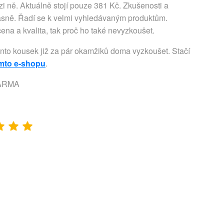
i ně. Aktuálně stojí pouze 381 Kč. Zkušenosti a
jasně. Řadí se k velmi vyhledávaným produktům.
cena a kvalita, tak proč ho také nevyzkoušet.
ento kousek již za pár okamžiků doma vyzkoušet. Stačí
omto e-shopu
.
DARMA