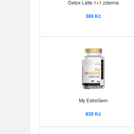
Detox Latte 1+1 zdarma
389 Kč
My EstroGem
839 Kč