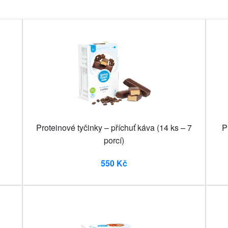
Proteinové tyčinky – příchuť káva (14 ks – 7
P
porcí)
550 Kč