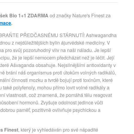
šek Bio 1+1 ZDARMA
od značky Nature's Finest za
rmace
.
ABRAŇTE PŘEDČASNÉMU STÁRNUTÍ! Ashwagandha
jednou z nejdůležitějších bylin ájurvédské medicíny. V
 pro svůj pozoruhodný vliv na naši náladu. Je lepší
incipu, že je lepší nemocem předcházet než je léčit. Její
 které Ašvaganda obsahuje. Nejsilnějšími antioxidanty v
šně brání náš organismus proti útokům volných radikálů,
ální činnosti mozku a tvrdě bojují proti toxinům, které
u také polyfenoly, mohou přímo lovit volné radikály a
nní vlastnosti, což znamená, že pomáhá tělu reagovat
působení hormonů. Zvyšuje odolnost jedince vůči
a dobrou paměť, pozitivně ovlivňuje psychickou a
s Finest
, který je vyhledáván pro své nápadité