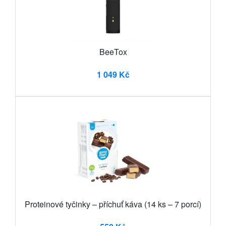
BeeTox
1 049 Kč
Proteinové tyčinky – příchuť káva (14 ks – 7 porcí)