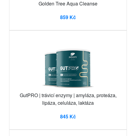
Golden Tree Aqua Cleanse
859 Kč
GutPRO | trávicí enzymy | amyláza, proteáza,
lipáza, celuláza, laktáza
845 Kč