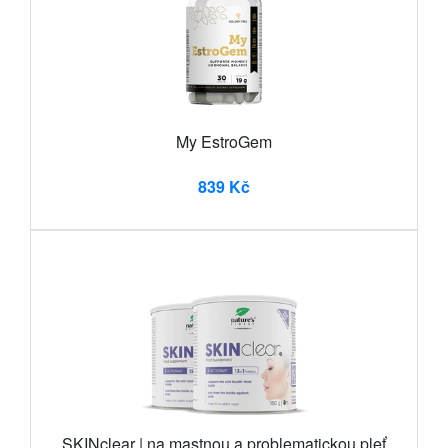
My EstroGem
839 Kč
SKINclear | na mastnou a problematickou pleť