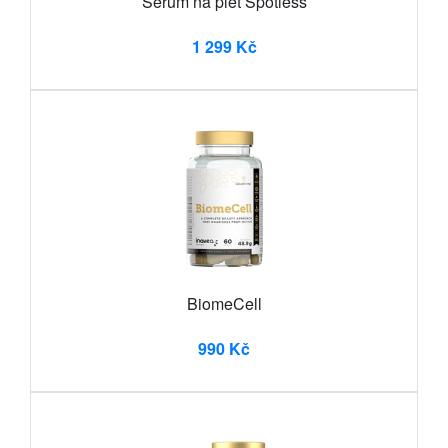
Sérum na pleť Spotless
1 299 Kč
BiomeCell
990 Kč