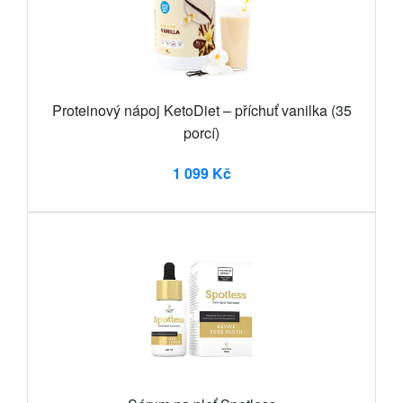
Proteinový nápoj KetoDiet – příchuť vanilka (35
porcí)
1 099 Kč