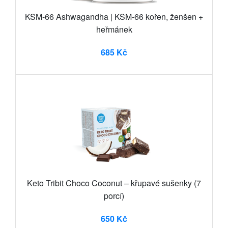
KSM-66 Ashwagandha | KSM-66 kořen, ženšen +
heřmánek
685 Kč
Keto Tribit Choco Coconut – křupavé sušenky (7
porcí)
650 Kč