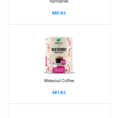
heřmánek
685 Kč
Waterout Coffee
481 Kč