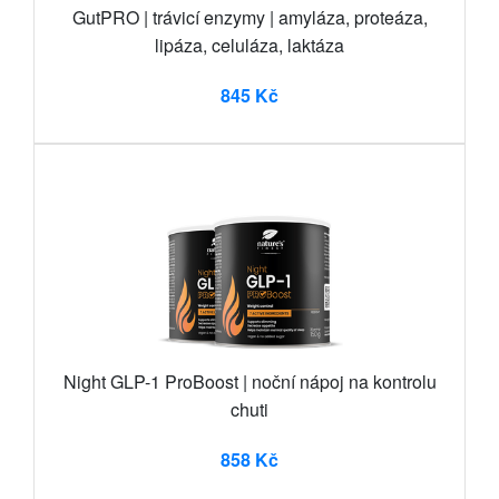
GutPRO | trávicí enzymy | amyláza, proteáza,
lipáza, celuláza, laktáza
845 Kč
Night GLP-1 ProBoost | noční nápoj na kontrolu
chuti
858 Kč