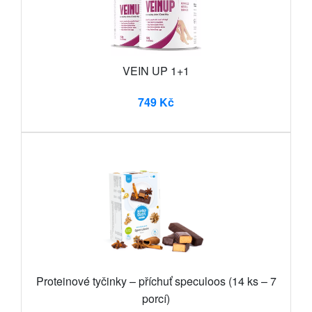
VEIN UP 1+1
749 Kč
Proteinové tyčinky – příchuť speculoos (14 ks – 7
porcí)