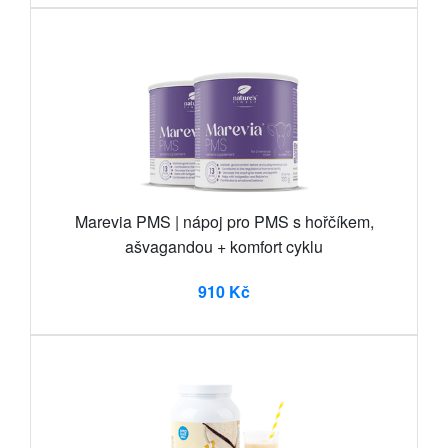
Marevia PMS | nápoj pro PMS s hořčíkem,
ašvagandou + komfort cyklu
910 Kč