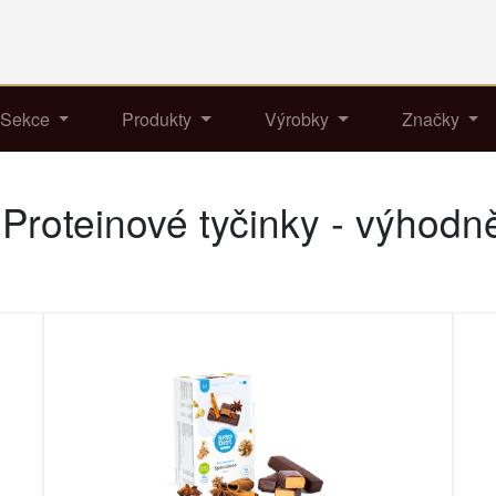
Sekce
Produkty
Výrobky
Značky
Proteinové tyčinky - výhodn