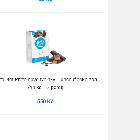
toDiet Proteinové tyčinky – příchuť čokoláda
(14 ks – 7 porcí)
550 Kč