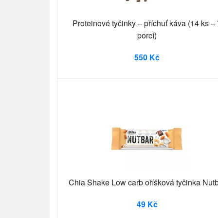
Proteinové tyčinky – příchuť káva (14 ks –
porcí)
550 Kč
Chia Shake Low carb oříšková tyčinka Nut
49 Kč