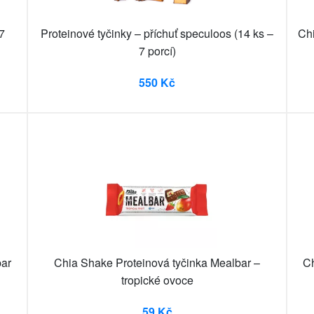
 7
Proteinové tyčinky – příchuť speculoos (14 ks –
Chi
7 porcí)
550 Kč
bar
Chia Shake Proteinová tyčinka Mealbar –
Ch
tropické ovoce
59 Kč