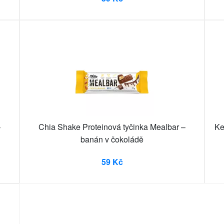
–
Chia Shake Proteinová tyčinka Mealbar –
Ke
banán v čokoládě
59 Kč