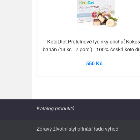
KetoDiet Proteinové tyčinky příchuť Kokos
banán (14 ks - 7 porcí) - 100% česká keto di
550 Kč
Katalog produktů
Zdravý životní styl přináší řadu výhod