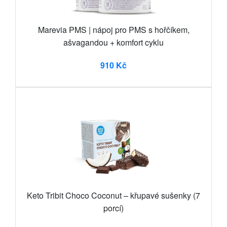
Marevia PMS | nápoj pro PMS s hořčíkem,
ašvagandou + komfort cyklu
910 Kč
Keto Tribit Choco Coconut – křupavé sušenky (7
porcí)