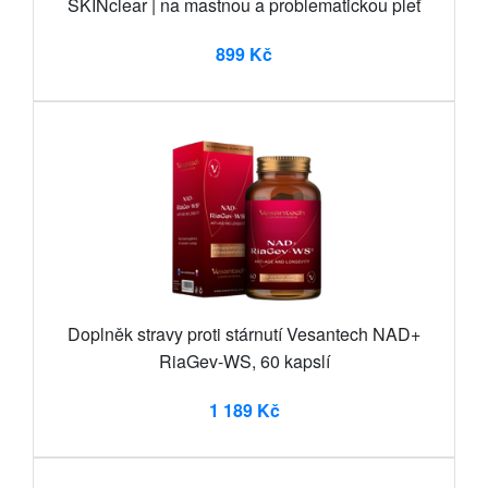
SKINclear | na mastnou a problematickou pleť
899 Kč
Doplněk stravy proti stárnutí Vesantech NAD+
RiaGev-WS, 60 kapslí
1 189 Kč