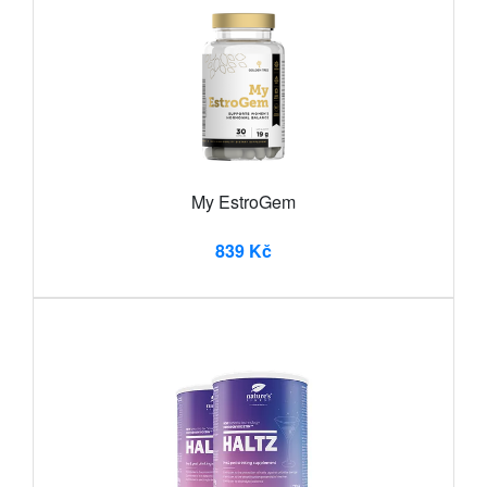
My EstroGem
839 Kč