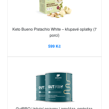
Keto Bueno Pistachio White – křupavé oplatky (7
porcí)
599 Kč
GutPRO | trávicí enzymy | amyláza, proteáza,