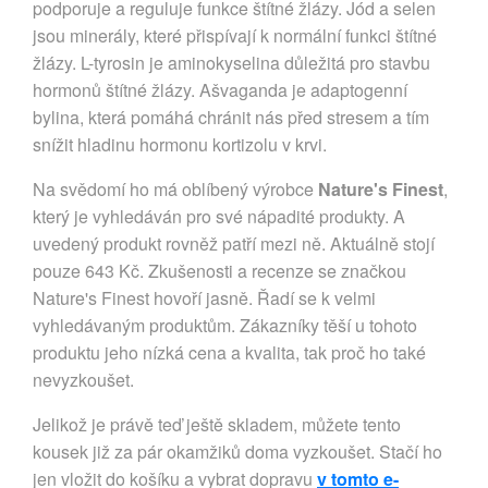
podporuje a reguluje funkce štítné žlázy. Jód a selen
jsou minerály, které přispívají k normální funkci štítné
žlázy. L-tyrosin je aminokyselina důležitá pro stavbu
hormonů štítné žlázy. Ašvaganda je adaptogenní
bylina, která pomáhá chránit nás před stresem a tím
snížit hladinu hormonu kortizolu v krvi.
Na svědomí ho má oblíbený výrobce
Nature's Finest
,
který je vyhledáván pro své nápadité produkty. A
uvedený produkt rovněž patří mezi ně. Aktuálně stojí
pouze 643 Kč. Zkušenosti a recenze se značkou
Nature's Finest hovoří jasně. Řadí se k velmi
vyhledávaným produktům. Zákazníky těší u tohoto
produktu jeho nízká cena a kvalita, tak proč ho také
nevyzkoušet.
Jelikož je právě teď ještě skladem, můžete tento
kousek již za pár okamžiků doma vyzkoušet. Stačí ho
jen vložit do košíku a vybrat dopravu
v tomto e-