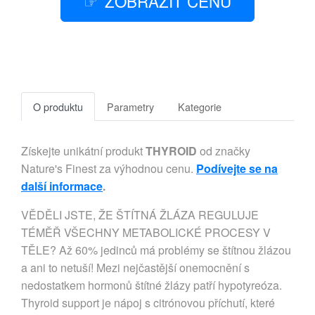
ZOBRAZIT CENU
O produktu
Parametry
Kategorie
Získejte unikátní produkt
THYROID
od značky
Nature's Finest za výhodnou cenu.
Podívejte se na
další informace
.
VĚDĚLI JSTE, ŽE ŠTÍTNÁ ŽLÁZA REGULUJE
TÉMĚŘ VŠECHNY METABOLICKÉ PROCESY V
TĚLE? Až 60% jedinců má problémy se štítnou žlázou
a ani to netuší! Mezi nejčastější onemocnění s
nedostatkem hormonů štítné žlázy patří hypotyreóza.
Thyroid support je nápoj s citrónovou příchutí, které