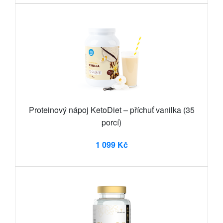
Proteinový nápoj KetoDiet – příchuť vanilka (35
porcí)
1 099 Kč