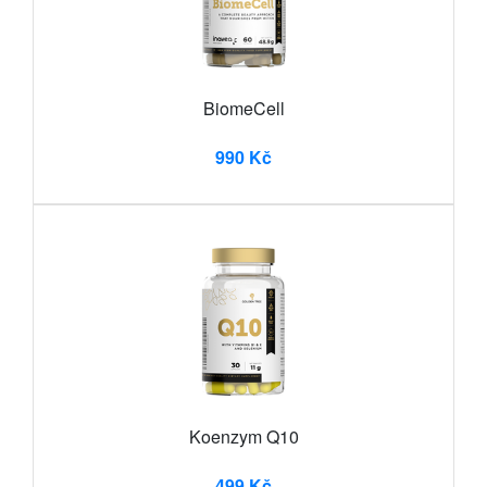
BiomeCell
990 Kč
Koenzym Q10
499 Kč