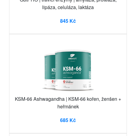
lipáza, celuláza, laktáza
845 Kč
KSM-66 Ashwagandha | KSM-66 kořen, ženšen +
heřmánek
685 Kč