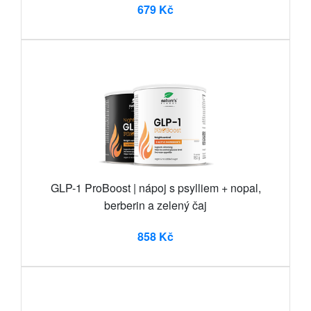
679 Kč
GLP-1 ProBoost | nápoj s psylliem + nopal,
berberin a zelený čaj
858 Kč