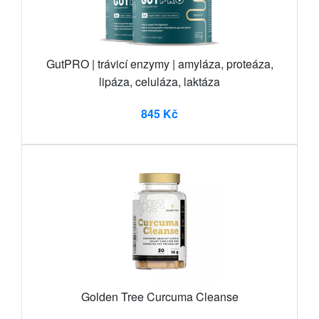
GutPRO | trávicí enzymy | amyláza, proteáza,
lipáza, celuláza, laktáza
845 Kč
Golden Tree Curcuma Cleanse