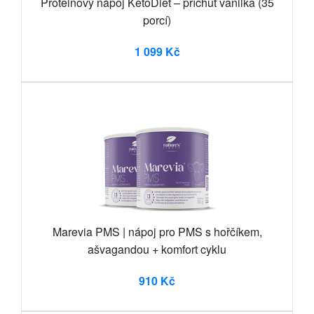
Proteinový nápoj KetoDiet – příchuť vanilka (35
porcí)
1 099 Kč
Marevia PMS | nápoj pro PMS s hořčíkem,
ašvagandou + komfort cyklu
910 Kč