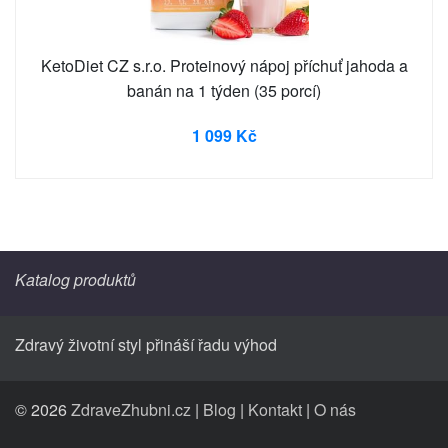
KetoDiet CZ s.r.o. Proteinový nápoj příchuť jahoda a
banán na 1 týden (35 porcí)
1 099 Kč
Katalog produktů
Zdravý životní styl přináší řadu výhod
© 2026
ZdraveZhubni.cz
|
Blog
|
Kontakt
|
O nás