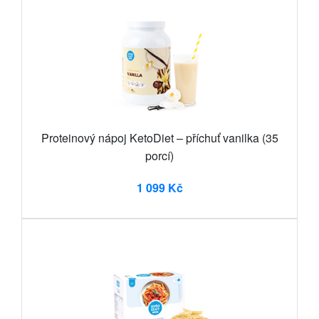
Proteinový nápoj KetoDiet – příchuť vanilka (35
porcí)
1 099 Kč