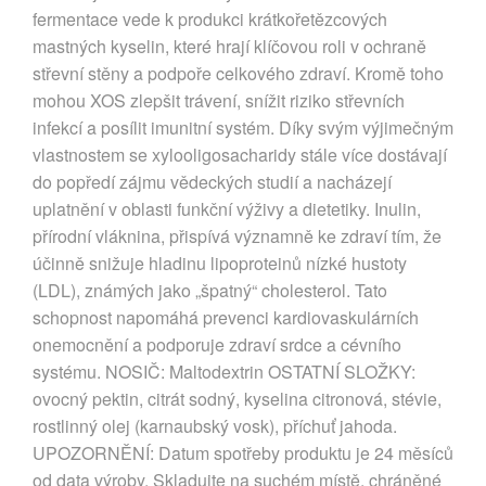
fermentace vede k produkci krátkořetězcových
mastných kyselin, které hrají klíčovou roli v ochraně
střevní stěny a podpoře celkového zdraví. Kromě toho
mohou XOS zlepšit trávení, snížit riziko střevních
infekcí a posílit imunitní systém. Díky svým výjimečným
vlastnostem se xylooligosacharidy stále více dostávají
do popředí zájmu vědeckých studií a nacházejí
uplatnění v oblasti funkční výživy a dietetiky. Inulin,
přírodní vláknina, přispívá významně ke zdraví tím, že
účinně snižuje hladinu lipoproteinů nízké hustoty
(LDL), známých jako „špatný“ cholesterol. Tato
schopnost napomáhá prevenci kardiovaskulárních
onemocnění a podporuje zdraví srdce a cévního
systému. NOSIČ: Maltodextrin OSTATNÍ SLOŽKY:
ovocný pektin, citrát sodný, kyselina citronová, stévie,
rostlinný olej (karnaubský vosk), příchuť jahoda.
UPOZORNĚNÍ: Datum spotřeby produktu je 24 měsíců
od data výroby. Skladujte na suchém místě, chráněné