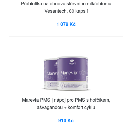
Probiotika na obnovu střevního mikrobiomu
Vesantech, 60 kapslí
1 079 Kč
Marevia PMS | nápoj pro PMS s hořčíkem,
ašvagandou + komfort cyklu
910 Kč