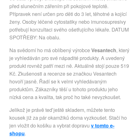
před slunečním zářením při pokojové teplotě.
Přípravek není určen pro děti do 3 let, těhotné a kojící
ženy. Osoby léčené cytostatiky nebo imunosupresivy
potřebují konzultaci svého ošetřujícího lékaře. DATUM
SPOTŘEBY: Na obalu.
Na svědomí ho má oblíbený výrobce
Vesantech
, který
je vyhledáván pro své nápadité produkty. A uvedený
produkt rovněž patří mezi ně. Aktuálně stojí pouze 519
Kč. Zkušenosti a recenze se značkou Vesantech
hovoří jasně. Řadí se k velmi vyhledávaným
produktům. Zákazníky těší u tohoto produktu jeho
nízká cena a kvalita, tak proč ho také nevyzkoušet.
Jelikož je právě teď ještě skladem, můžete tento
kousek již za pár okamžiků doma vyzkoušet. Stačí ho
jen vložit do košíku a vybrat dopravu
v tomto e-
shopu
.