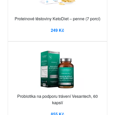
Proteinové těstoviny KetoDiet – penne (7 porcí)
249 Kč
Probiotika na podporu trávení Vesantech, 60
kapslí
855 Kč