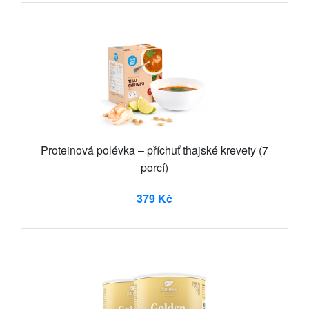
Proteinová polévka – příchuť thajské krevety (7
porcí)
379 Kč