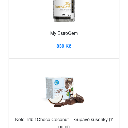
My EstroGem
839 Kč
Keto Tribit Choco Coconut – křupavé sušenky (7
porcí)