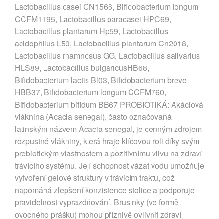
Lactobacillus casei CN1566, Bifidobacterium longum
CCFM1195, Lactobacillus paracasei HPC69,
Lactobacillus plantarum Hp59, Lactobacillus
acidophilus L59, Lactobacillus plantarum Cn2018,
Lactobacillus rhamnosus GG, Lactobacillus salivarius
HLS89, Lactobacillus bulgaricusHB68,
Bifidobacterium lactis Bl03, Bifidobacterium breve
HBB37, Bifidobacterium longum CCFM760,
Bifidobacterium bifidum BB67 PROBIOTIKÁ: Akáciová
vláknina (Acacia senegal), často označovaná
latinským názvem Acacia senegal, je cenným zdrojem
rozpustné vlákniny, která hraje klíčovou roli díky svým
prebiotickým vlastnostem a pozitivnímu vlivu na zdraví
trávícího systému. Její schopnost vázat vodu umožňuje
vytvoření gelové struktury v trávicím traktu, což
napomáhá zlepšení konzistence stolice a podporuje
pravidelnost vyprazdňování. Brusinky (ve formě
ovocného prášku) mohou příznivě ovlivnit zdraví