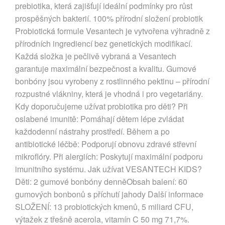
prebiotika, která zajišťují ideální podmínky pro růst
prospěšných bakterií. 100% přírodní složení probiotik
Probiotická formule Vesantech je vytvořena výhradně z
přírodních ingrediencí bez genetických modifikací.
Každá složka je pečlivě vybraná a Vesantech
garantuje maximální bezpečnost a kvalitu. Gumové
bonbóny jsou vyrobeny z rostlinného pektinu – přírodní
rozpustné vlákniny, která je vhodná i pro vegetariány.
Kdy doporučujeme užívat probiotika pro děti? Při
oslabené imunitě: Pomáhají dětem lépe zvládat
každodenní nástrahy prostředí. Během a po
antibiotické léčbě: Podporují obnovu zdravé střevní
mikroflóry. Při alergiích: Poskytují maximální podporu
imunitního systému. Jak užívat VESANTECH KIDS?
Děti: 2 gumové bonbóny denněObsah balení: 60
gumových bonbonů s příchutí jahody Další informace
SLOŽENÍ: 13 probiotických kmenů, 5 miliard CFU,
výtažek z třešně acerola, vitamín C 50 mg 71,7%.