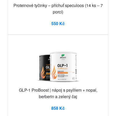
Proteinové tyčinky – příchuť speculoos (14 ks – 7
porcí)
550 Kč
GLP-1 ProBoost | nápoj s psylliem + nopal,
berberin a zelený čaj
858 Kč