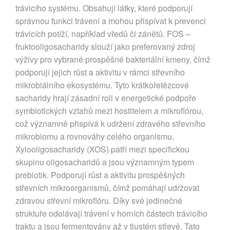
trávicího systému. Obsahují látky, které podporují
správnou funkci trávení a mohou přispívat k prevenci
trávicích potíží, například vředů či zánětů. FOS –
fruktooligosacharidy slouží jako preferovaný zdroj
výživy pro vybrané prospěšné bakteriální kmeny, čímž
podporují jejich růst a aktivitu v rámci střevního
mikrobiálního ekosystému. Tyto krátkořetězcové
sacharidy hrají zásadní roli v energetické podpoře
symbiotických vztahů mezi hostitelem a mikroflórou,
což významně přispívá k udržení zdravého střevního
mikrobiomu a rovnováhy celého organismu.
Xylooligosacharidy (XOS) patří mezi specifickou
skupinu oligosacharidů a jsou významným typem
prebiotik. Podporují růst a aktivitu prospěšných
střevních mikroorganismů, čímž pomáhají udržovat
zdravou střevní mikroflóru. Díky své jedinečné
struktuře odolávají trávení v horních částech trávicího
traktu a jsou fermentovány až v tlustém střevě. Tato