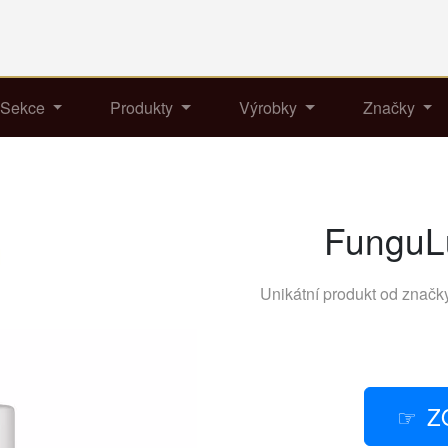
Sekce
Produkty
Výrobky
Značky
FunguL
Unikátní produkt od znač
Z