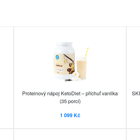
Proteinový nápoj KetoDiet – příchuť vanilka
SKI
(35 porcí)
1 099 Kč