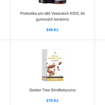
Probiotika pro děti Vesantech KIDS, 60
gumových bonbónů
649 Kč
Golden Tree SlimBellyccino
679 Kč