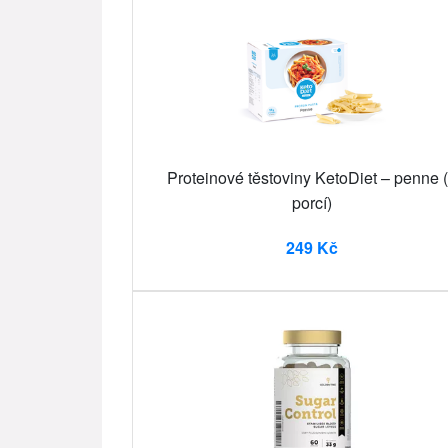
Proteinové těstoviny KetoDiet – penne 
porcí)
249 Kč