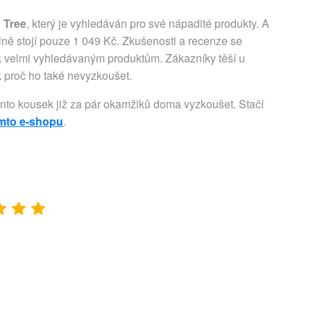
 Tree
, který je vyhledáván pro své nápadité produkty. A
lně stojí pouze 1 049 Kč. Zkušenosti a recenze se
k velmi vyhledávaným produktům. Zákazníky těší u
ak proč ho také nevyzkoušet.
ento kousek již za pár okamžiků doma vyzkoušet. Stačí
omto e-shopu
.