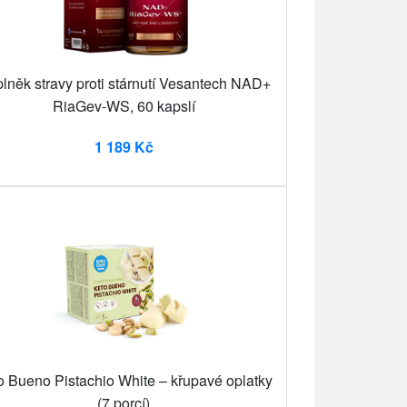
lněk stravy proti stárnutí Vesantech NAD+
RiaGev-WS, 60 kapslí
1 189 Kč
o Bueno Pistachio White – křupavé oplatky
(7 porcí)