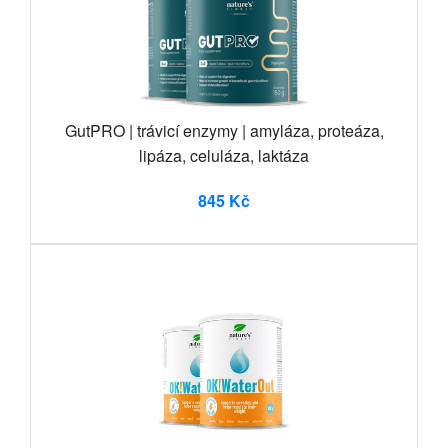
GutPRO | trávicí enzymy | amyláza, proteáza,
lipáza, celuláza, laktáza
845 Kč