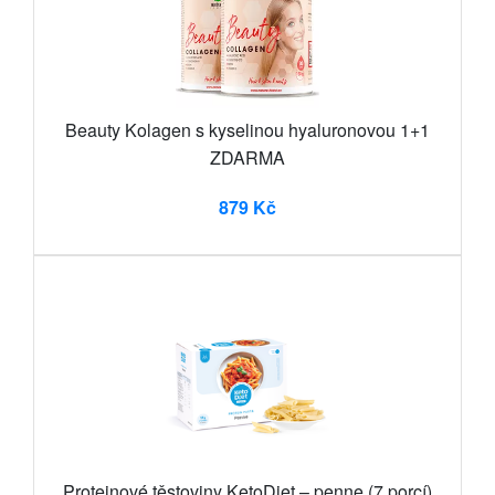
Beauty Kolagen s kyselinou hyaluronovou 1+1
ZDARMA
879 Kč
Proteinové těstoviny KetoDiet – penne (7 porcí)