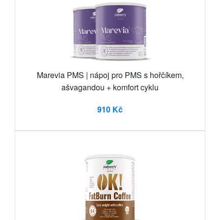
Marevia PMS | nápoj pro PMS s hořčíkem,
ašvagandou + komfort cyklu
910 Kč