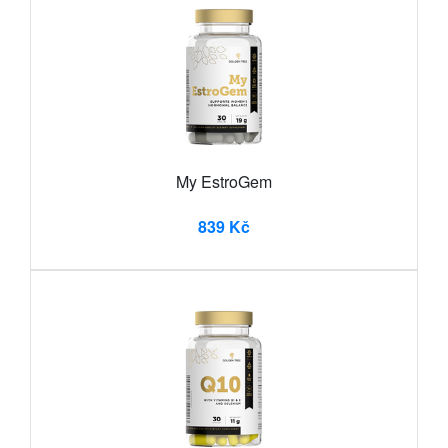
My EstroGem
839 Kč