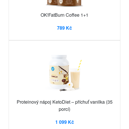
OK!FatBurn Coffee 1+1
789 Kč
Proteinový nápoj KetoDiet – příchuť vanilka (35
porcí)
1 099 Kč