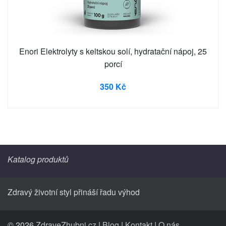
Enori Elektrolyty s keltskou solí, hydratační nápoj, 25
porcí
350 Kč
Katalog produktů
Zdravý životní styl přináší řadu výhod
© 2026
ZdraveZhubni.cz
|
Blog
|
Kontakt
|
O nás