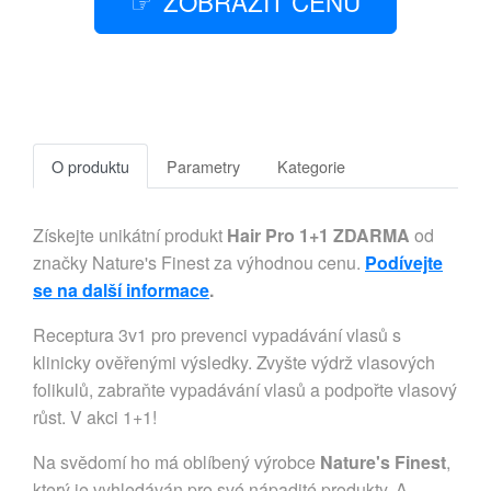
ZOBRAZIT CENU
O produktu
Parametry
Kategorie
Získejte unikátní produkt
Hair Pro 1+1 ZDARMA
od
značky Nature's Finest za výhodnou cenu.
Podívejte
se na další informace
.
Receptura 3v1 pro prevenci vypadávání vlasů s
klinicky ověřenými výsledky. Zvyšte výdrž vlasových
folikulů, zabraňte vypadávání vlasů a podpořte vlasový
růst. V akci 1+1!
Na svědomí ho má oblíbený výrobce
Nature's Finest
,
který je vyhledáván pro své nápadité produkty. A