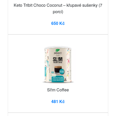
Keto Tribit Choco Coconut – křupavé sušenky (7
porcí)
650 Kč
Sl!m Coffee
481 Kč