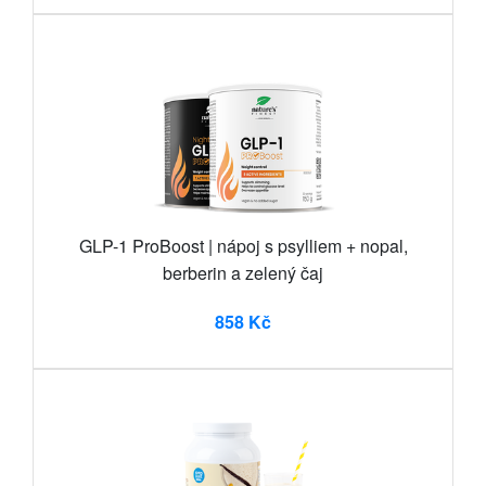
GLP-1 ProBoost | nápoj s psylliem + nopal,
berberin a zelený čaj
858 Kč