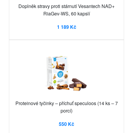
Doplněk stravy proti stárnutí Vesantech NAD+
RiaGev-WS, 60 kapslí
1 189 Kč
Proteinové tyčinky – příchuť speculoos (14 ks – 7
porcí)
550 Kč