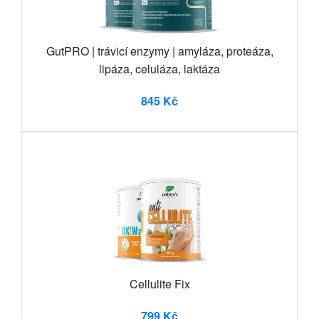
GutPRO | trávicí enzymy | amyláza, proteáza,
lipáza, celuláza, laktáza
845 Kč
Cellulite Fix
799 Kč