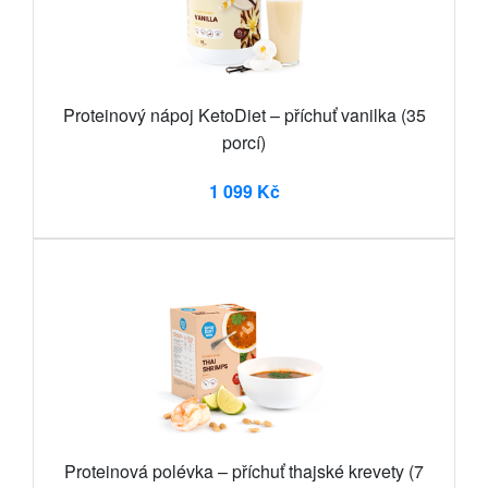
Proteinový nápoj KetoDiet – příchuť vanilka (35
porcí)
1 099 Kč
Proteinová polévka – příchuť thajské krevety (7