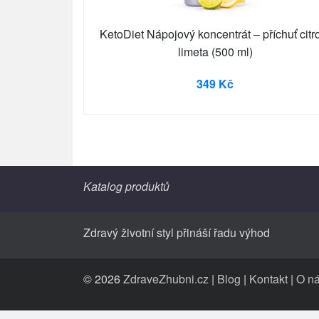
KetoDiet Nápojový koncentrát – příchuť citr
limeta (500 ml)
349 Kč
Katalog produktů
Zdravý životní styl přináší řadu výhod
© 2026
ZdraveZhubni.cz
|
Blog
|
Kontakt
|
O n