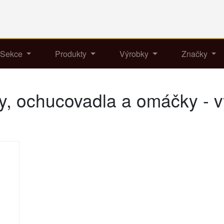
Sekce
Produkty
Výrobky
Značky
y, ochucovadla a omáčky - 