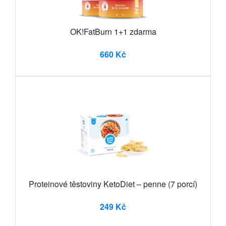
OK!FatBurn 1+1 zdarma
660 Kč
Proteinové těstoviny KetoDiet – penne (7 porcí)
249 Kč