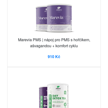
Marevia PMS | nápoj pro PMS s hořčíkem,
ašvagandou + komfort cyklu
910 Kč