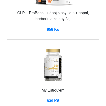
GLP-1 ProBoost | nápoj s psylliem + nopal,
berberin a zelený čaj
858 Kč
My EstroGem
839 Kč