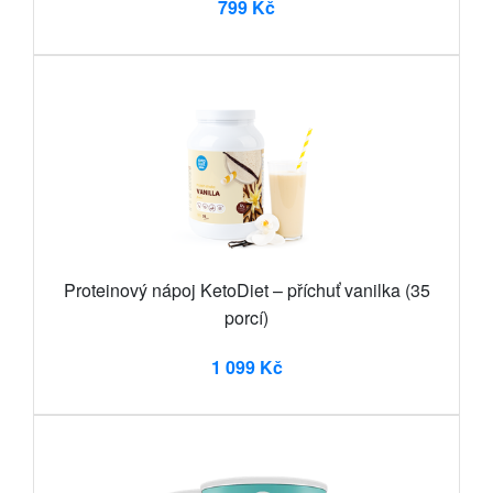
799 Kč
Proteinový nápoj KetoDiet – příchuť vanilka (35
porcí)
1 099 Kč