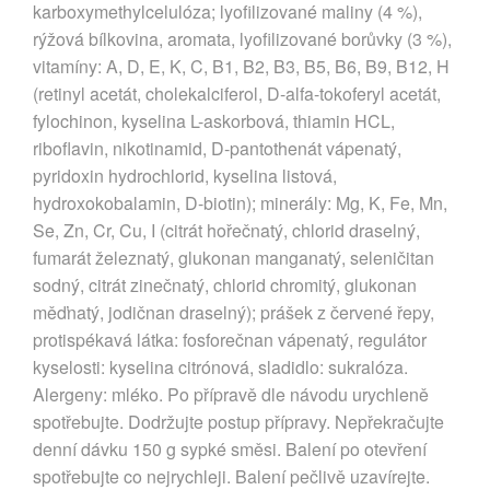
karboxymethylcelulóza; lyofilizované maliny (4 %),
rýžová bílkovina, aromata, lyofilizované borůvky (3 %),
vitamíny: A, D, E, K, C, B1, B2, B3, B5, B6, B9, B12, H
(retinyl acetát, cholekalciferol, D-alfa-tokoferyl acetát,
fylochinon, kyselina L-askorbová, thiamin HCL,
riboflavin, nikotinamid, D-pantothenát vápenatý,
pyridoxin hydrochlorid, kyselina listová,
hydroxokobalamin, D-biotin); minerály: Mg, K, Fe, Mn,
Se, Zn, Cr, Cu, I (citrát hořečnatý, chlorid draselný,
fumarát železnatý, glukonan manganatý, seleničitan
sodný, citrát zinečnatý, chlorid chromitý, glukonan
měďnatý, jodičnan draselný); prášek z červené řepy,
protispékavá látka: fosforečnan vápenatý, regulátor
kyselosti: kyselina citrónová, sladidlo: sukralóza.
Alergeny: mléko. Po přípravě dle návodu urychleně
spotřebujte. Dodržujte postup přípravy. Nepřekračujte
denní dávku 150 g sypké směsi. Balení po otevření
spotřebujte co nejrychleji. Balení pečlivě uzavírejte.