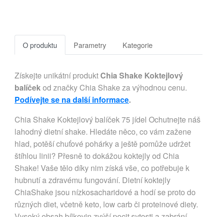
O produktu
Parametry
Kategorie
Získejte unikátní produkt
Chia Shake Koktejlový
balíček
od značky Chia Shake za výhodnou cenu.
Podívejte se na další informace
.
Chia Shake Koktejlový balíček 75 jídel Ochutnejte náš
lahodný dietní shake. Hledáte něco, co vám zažene
hlad, potěší chuťové pohárky a ještě pomůže udržet
štíhlou linii? Přesně to dokážou koktejly od Chia
Shake! Vaše tělo díky nim získá vše, co potřebuje k
hubnutí a zdravému fungování. Dietní koktejly
ChiaShake jsou nízkosacharidové a hodí se proto do
různých diet, včetně keto, low carb či proteinové diety.
Vysoký obsah bílkovin zvýší pocit sytosti a zabrání