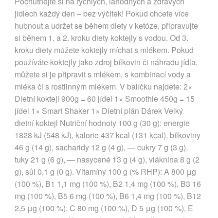
Pochutnejte si na rychlých, lahodných a zdravých
jídlech každý den – bez výčitek! Pokud chcete více
hubnout a udržet se během diety v ketóze, připravujte
si během 1. a 2. kroku diety koktejly s vodou. Od 3.
kroku diety můžete koktejly míchat s mlékem. Pokud
používáte koktejly jako zdroj bílkovin či náhradu jídla,
můžete si je připravit s mlékem, s kombinací vody a
mléka či s rostlinným mlékem. V balíčku najdete: 2×
Dietní koktejl 900g = 60 jídel 1× Smoothie 450g = 15
jídel 1× Smart Shaker 1× Dietní plán Dárek Velký
dietní koktejl Nutriční hodnoty 100 g (30 g): energie
1828 kJ (548 kJ), kalorie 437 kcal (131 kcal), bílkoviny
46 g (14 g), sacharidy 12 g (4 g), — cukry 7 g (3 g),
tuky 21 g (6 g), — nasycené 13 g (4 g), vláknina 8 g (2
g), sůl 0,1 g (0 g). Vitamíny 100 g (% RHP): A 800 μg
(100 %), B1 1,1 mg (100 %), B2 1,4 mg (100 %), B3 16
mg (100 %), B5 6 mg (100 %), B6 1,4 mg (100 %), B12
2,5 μg (100 %), C 80 mg (100 %), D 5 μg (100 %), E