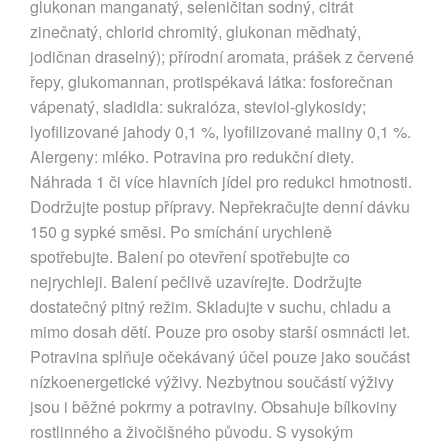
glukonan manganatý, seleničitan sodný, citrát
zinečnatý, chlorid chromitý, glukonan měďnatý,
jodičnan draselný); přírodní aromata, prášek z červené
řepy, glukomannan, protispékavá látka: fosforečnan
vápenatý, sladidla: sukralóza, steviol-glykosidy;
lyofilizované jahody 0,1 %, lyofilizované maliny 0,1 %.
Alergeny: mléko. Potravina pro redukční diety.
Náhrada 1 či více hlavních jídel pro redukci hmotnosti.
Dodržujte postup přípravy. Nepřekračujte denní dávku
150 g sypké směsi. Po smíchání urychleně
spotřebujte. Balení po otevření spotřebujte co
nejrychleji. Balení pečlivě uzavírejte. Dodržujte
dostatečný pitný režim. Skladujte v suchu, chladu a
mimo dosah dětí. Pouze pro osoby starší osmnácti let.
Potravina splňuje očekávaný účel pouze jako součást
nízkoenergetické výživy. Nezbytnou součástí výživy
jsou i běžné pokrmy a potraviny. Obsahuje bílkoviny
rostlinného a živočišného původu. S vysokým