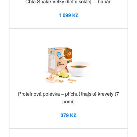
Chia Shake Velký dietní koktejl – banán
1 099 Kč
Proteinová polévka – příchuť thajské krevety (7
porcí)
379 Kč