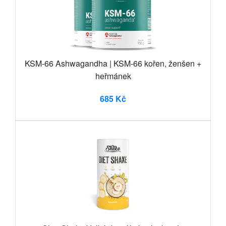
KSM-66 Ashwagandha | KSM-66 kořen, ženšen +
heřmánek
685 Kč