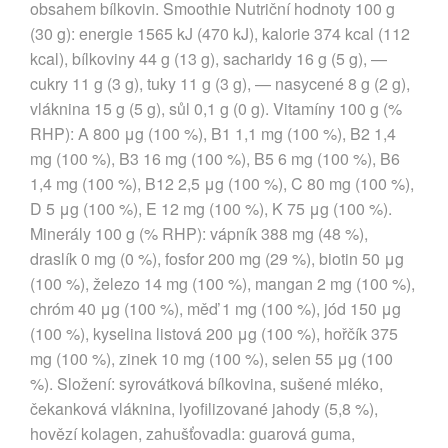
obsahem bílkovin. Smoothie Nutriční hodnoty 100 g
(30 g): energie 1565 kJ (470 kJ), kalorie 374 kcal (112
kcal), bílkoviny 44 g (13 g), sacharidy 16 g (5 g), —
cukry 11 g (3 g), tuky 11 g (3 g), — nasycené 8 g (2 g),
vláknina 15 g (5 g), sůl 0,1 g (0 g). Vitamíny 100 g (%
RHP): A 800 μg (100 %), B1 1,1 mg (100 %), B2 1,4
mg (100 %), B3 16 mg (100 %), B5 6 mg (100 %), B6
1,4 mg (100 %), B12 2,5 μg (100 %), C 80 mg (100 %),
D 5 μg (100 %), E 12 mg (100 %), K 75 μg (100 %).
Minerály 100 g (% RHP): vápník 388 mg (48 %),
draslík 0 mg (0 %), fosfor 200 mg (29 %), biotin 50 μg
(100 %), železo 14 mg (100 %), mangan 2 mg (100 %),
chróm 40 μg (100 %), měď 1 mg (100 %), jód 150 μg
(100 %), kyselina listová 200 μg (100 %), hořčík 375
mg (100 %), zinek 10 mg (100 %), selen 55 μg (100
%). Složení: syrovátková bílkovina, sušené mléko,
čekanková vláknina, lyofilizované jahody (5,8 %),
hovězí kolagen, zahušťovadla: guarová guma,