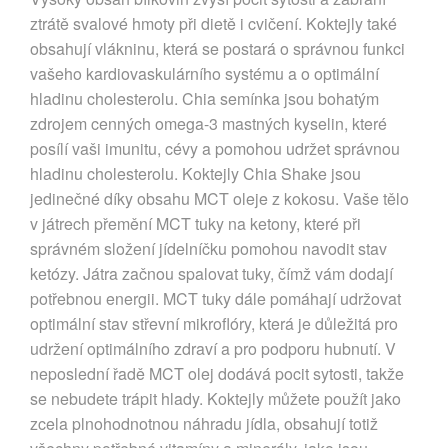
ztrátě svalové hmoty při dietě i cvičení. Koktejly také
obsahují vlákninu, která se postará o správnou funkci
vašeho kardiovaskulárního systému a o optimální
hladinu cholesterolu. Chia semínka jsou bohatým
zdrojem cenných omega-3 mastných kyselin, které
posílí vaši imunitu, cévy a pomohou udržet správnou
hladinu cholesterolu. Koktejly Chia Shake jsou
jedinečné díky obsahu MCT oleje z kokosu. Vaše tělo
v játrech přemění MCT tuky na ketony, které při
správném složení jídelníčku pomohou navodit stav
ketózy. Játra začnou spalovat tuky, čímž vám dodají
potřebnou energii. MCT tuky dále pomáhají udržovat
optimální stav střevní mikroflóry, která je důležitá pro
udržení optimálního zdraví a pro podporu hubnutí. V
neposlední řadě MCT olej dodává pocit sytosti, takže
se nebudete trápit hlady. Koktejly můžete použít jako
zcela plnohodnotnou náhradu jídla, obsahují totiž