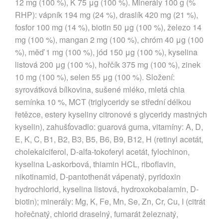
12 mg (100 %), K 75 μg (100 %). Minerály 100 g (%
RHP): vápník 194 mg (24 %), draslík 420 mg (21 %),
fosfor 100 mg (14 %), biotin 50 μg (100 %), železo 14
mg (100 %), mangan 2 mg (100 %), chróm 40 μg (100
%), měď 1 mg (100 %), jód 150 μg (100 %), kyselina
listová 200 μg (100 %), hořčík 375 mg (100 %), zinek
10 mg (100 %), selen 55 μg (100 %). Složení:
syrovátková bílkovina, sušené mléko, mletá chia
semínka 10 %, MCT (triglyceridy se střední délkou
řetězce, estery kyseliny citronové s glyceridy mastných
kyselin), zahušťovadlo: guarová guma, vitamíny: A, D,
E, K, C, B1, B2, B3, B5, B6, B9, B12, H (retinyl acetát,
cholekalciferol, D-alfa-tokoferyl acetát, fylochinon,
kyselina L-askorbová, thiamin HCL, riboflavin,
nikotinamid, D-pantothenát vápenatý, pyridoxin
hydrochlorid, kyselina listová, hydroxokobalamin, D-
biotin); minerály: Mg, K, Fe, Mn, Se, Zn, Cr, Cu, I (citrát
hořečnatý, chlorid draselný, fumarát železnatý,