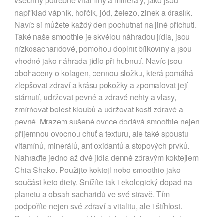
všechny potřebné vitamíny a minerály, jako jsou
například vápník, hořčík, jód, železo, zinek a draslík.
Navíc si můžete každý den pochutnat na jiné příchuti.
Také naše smoothie je skvělou náhradou jídla, jsou
nízkosacharidové, pomohou doplnit bílkoviny a jsou
vhodné jako náhrada jídlo při hubnutí. Navíc jsou
obohaceny o kolagen, cennou složku, která pomáhá
zlepšovat zdraví a krásu pokožky a zpomalovat její
stárnutí, udržovat pevné a zdravé nehty a vlasy,
zmírňovat bolest kloubů a udržovat kosti zdravé a
pevné. Mrazem sušené ovoce dodává smoothie nejen
příjemnou ovocnou chuť a texturu, ale také spoustu
vitamínů, minerálů, antioxidantů a stopových prvků.
Nahraďte jedno až dvě jídla denně zdravým koktejlem
Chia Shake. Použijte koktejl nebo smoothie jako
součást keto diety. Snížíte tak i ekologický dopad na
planetu a obsah sacharidů ve své stravě. Tím
podpoříte nejen své zdraví a vitalitu, ale i štíhlost.