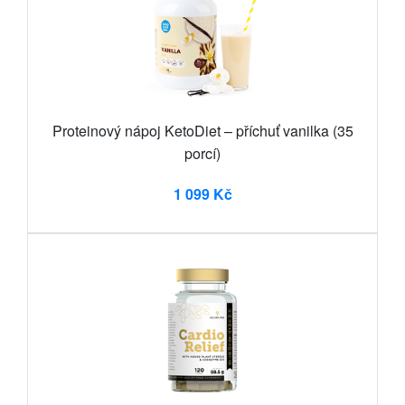
Proteinový nápoj KetoDiet – příchuť vanilka (35
porcí)
1 099 Kč