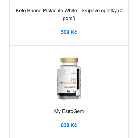
Keto Bueno Pistachio White – křupavé oplatky (7
porcí)
599 Kč
My EstroGem
839 Kč