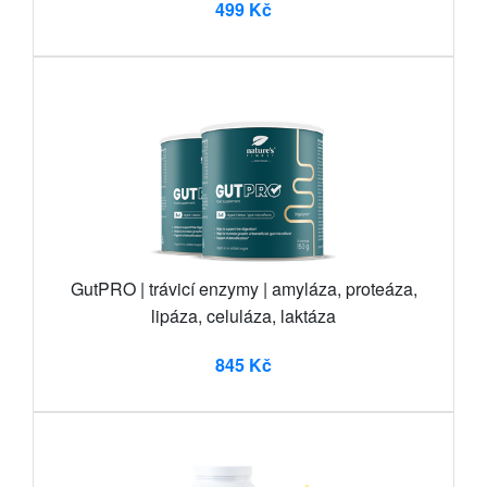
499 Kč
GutPRO | trávicí enzymy | amyláza, proteáza,
lipáza, celuláza, laktáza
845 Kč