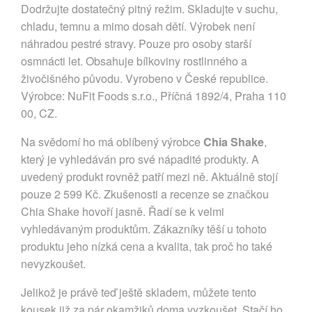
Dodržujte dostatečný pitný režim. Skladujte v suchu,
chladu, temnu a mimo dosah dětí. Výrobek není
náhradou pestré stravy. Pouze pro osoby starší
osmnácti let. Obsahuje bílkoviny rostlinného a
živočišného původu. Vyrobeno v České republice.
Výrobce: NuFit Foods s.r.o., Příčná 1892/4, Praha 110
00, CZ.
Na svědomí ho má oblíbený výrobce
Chia Shake
,
který je vyhledáván pro své nápadité produkty. A
uvedený produkt rovněž patří mezi ně. Aktuálně stojí
pouze 2 599 Kč. Zkušenosti a recenze se značkou
Chia Shake hovoří jasně. Řadí se k velmi
vyhledávaným produktům. Zákazníky těší u tohoto
produktu jeho nízká cena a kvalita, tak proč ho také
nevyzkoušet.
Jelikož je právě teď ještě skladem, můžete tento
kousek již za pár okamžiků doma vyzkoušet. Stačí ho