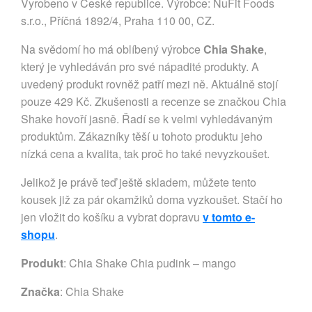
Vyrobeno v České republice. Výrobce: NuFit Foods
s.r.o., Příčná 1892/4, Praha 110 00, CZ.
Na svědomí ho má oblíbený výrobce
Chia Shake
,
který je vyhledáván pro své nápadité produkty. A
uvedený produkt rovněž patří mezi ně. Aktuálně stojí
pouze 429 Kč. Zkušenosti a recenze se značkou Chia
Shake hovoří jasně. Řadí se k velmi vyhledávaným
produktům. Zákazníky těší u tohoto produktu jeho
nízká cena a kvalita, tak proč ho také nevyzkoušet.
Jelikož je právě teď ještě skladem, můžete tento
kousek již za pár okamžiků doma vyzkoušet. Stačí ho
jen vložit do košíku a vybrat dopravu
v tomto e-
shopu
.
Produkt
: Chia Shake Chia pudink – mango
Značka
:
Chia Shake