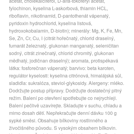
acetát, cholekalciferol, D-alfa-tokoferyl acetát,
fylochinon, kyselina L-askorbová, thiamin HCL,
riboflavin, nikotinamid, D-pantothenát vápenatý,
pyridoxin hydrochlorid, kyselina listová,
hydroxokobalamin, D-biotin); minerály: Mg, K, Fe, Mn,
Se, Zn, Cr, Cu, I (citrát hořečnatý, chlorid draselný,
fumarát železnatý, glukonan manganatý, seleničitan
sodný, citrát zinečnatý, chlorid chromitý, glukonan
měďnatý, jodičnan draselný); aromata, protispékavá
látka: fosforečnan vápenatý; barvivo: beta karoten,
regulátor kyselosti: kyselina citrónová, himalájská sůl,
sladidla: sukralóza, steviol-glykosidy. Alergeny: mléko.
Dodržujte postup přípravy. Dodržujte dostatečný pitný
režim. Balení po otevření spotřebujte co nejrychleji.
Balení pečlivě uzavírejte. Skladujte v suchu, chladu a
mimo dosah dětí. Nepřekračujte denní dávku 100 g
sypké směsi. Obsahuje bílkoviny rostlinného a
živočišného původu. S vysokým obsahem bílkovin.