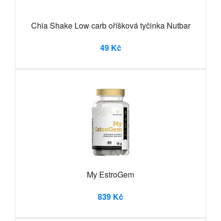
Chia Shake Low carb oříšková tyčinka Nutbar
49 Kč
My EstroGem
839 Kč