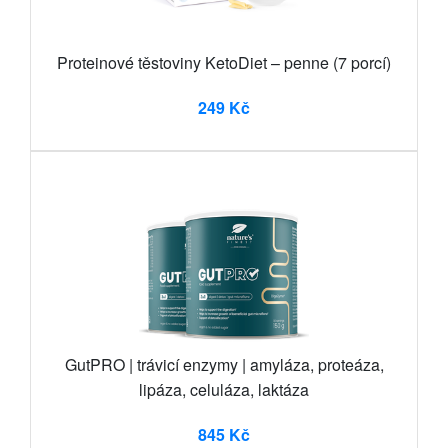
Proteinové těstoviny KetoDiet – penne (7 porcí)
249 Kč
GutPRO | trávicí enzymy | amyláza, proteáza,
lipáza, celuláza, laktáza
845 Kč