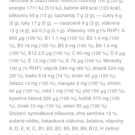
nechcete si zkazit dietu. Nutriční hodnoty 100 g (30 g):
energie 1711 kJ (513 kJ), kalorie 409 kcal (123 kcal),
bílkoviny 50 g (15 g), sacharidy 7 g (2 g), — cukry 6 g
(2 g), tuky 17 g (5 g), — nasycené 9 g (3 g), vláknina
12 g (4 g), sůl 0,3 g (0,1 g). Vitamíny 100 g (% RHP): A
800 μg (100 %), B1 1,1 mg (100 %), B2 1,4 mg (100
%), B3 16 mg (100 %), B5 6 mg (100 %), B6 1,4 mg
(100 %), B12 2,5 μg (100 %), C 80 mg (100 %), D 5 μg
(100 %), E 12 mg (100 %), K 75 μg (100 %). Minerály
100 g (% RHP): vápník 349 mg (49 %), draslík 524 mg
(26 %), fosfor 518 mg (74 %), biotin 50 μg (100 %),
železo 14 mg (100 %), mangan 2 mg (100 %), chróm
40 μg (100 %), měď 1 mg (100 %), jód 150 μg (100 %),
kyselina listová 200 μg (100 %), hořčík 375 mg (100
%), zinek 10 mg (100 %), selen 55 μg (100 %).
Složení: syrovátková bílkovina, chia semínka 15 %,
sušené mléko, čekanková vláknina, želatina, vitamíny:
A, D, E, K, C, B1, B2, B3, B5, B6, B9, B12, H (retinyl