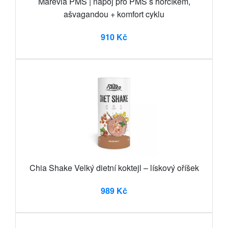
Marevia PMS | nápoj pro PMS s hořčíkem,
ašvagandou + komfort cyklu
910 Kč
Chia Shake Velký dietní koktejl – lískový oříšek
989 Kč