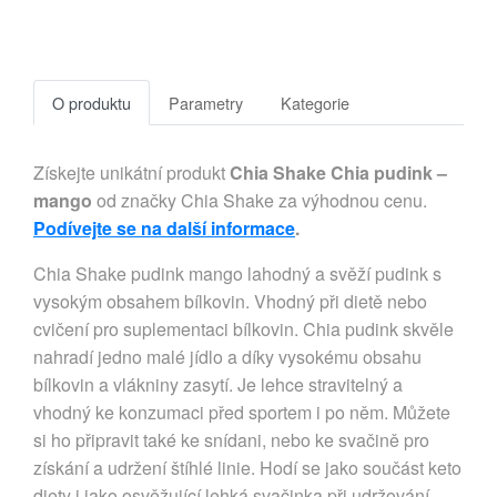
O produktu
Parametry
Kategorie
Získejte unikátní produkt
Chia Shake Chia pudink –
mango
od značky Chia Shake za výhodnou cenu.
Podívejte se na další informace
.
Chia Shake pudink mango lahodný a svěží pudink s
vysokým obsahem bílkovin. Vhodný při dietě nebo
cvičení pro suplementaci bílkovin. Chia pudink skvěle
nahradí jedno malé jídlo a díky vysokému obsahu
bílkovin a vlákniny zasytí. Je lehce stravitelný a
vhodný ke konzumaci před sportem i po něm. Můžete
si ho připravit také ke snídani, nebo ke svačině pro
získání a udržení štíhlé linie. Hodí se jako součást keto
diety i jako osvěžující lehká svačinka při udržování