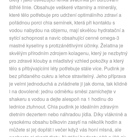
štíhlé linie. Obsahuje veškeré vitamíny a minerály,
které tělo potřebuje pro udržení optimálního zdraví a
pořádnou porci chia semínek, která při kontaktu s
vodou nabydou na objemu, mají skvělou hydratační a
sytící schopnost a navíc obsahující cenné omega-3
mastné kyseliny s protizánětlivými účinky. Želatina je
skvělým přírodním zdrojem kolagenu, který je nezbytný
pro zdravé klouby a mladistvý vzhled pokožky a který
tělo s přibývajícími léty potřebuje stále více. Pudink je
bez přidaného cukru a lehce stravitelný. Jeho příprava
je velmi jednoduchá a zvládnete ji jak doma, tak klidně
i na dovolené: jednu odměrku směsi zamíchejte v
shakeru s vodou a dejte alespoň na 1 hodinu do
lednice ztuhnout. Chia pudink je ideálním zdravým
dietním dezertem nebo náhradou jídla. Díky vláknině a
vysokému obsahu bílkovin zasytí na několik hodin a
můžete si jej dopřát i večer když vás honí mlsná, ale