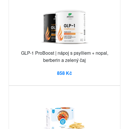
GLP-1 ProBoost | nápoj s psylliem + nopal,
berberin a zelený čaj
858 Kč