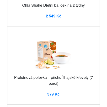
Chia Shake Dietní balíček na 2 týdny
2 549 Kč
Proteinová polévka – příchuť thajské krevety (7
porcí)
379 Kč