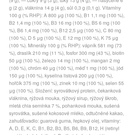
(9 g), — cukry 9 g (3 g), tuky 13 g (4 g), — nasycené 6
g (2 g), vláknina 14 g (4 g), sůl 0,3 g (0,1 g). Vitamíny
100 g (% RHP): A 800 μg (100 %), B1 1,1 mg (100 %),
B2 1,4 mg (100 %), B3 16 mg (100 %), B5 6 mg (100
%), B6 1,4 mg (100 %), B12 2,5 μg (100 %), C 80 mg
(100 %), D 5 μg (100 %), E 12 mg (100 %), K 75 μg
(100 %). Minerály 100 g (% RHP): vápník 581 mg (73
%), draslík 210 mg (11 %), fosfor 300 mg (43 %), biotin
50 μg (100 %), železo 14 mg (100 %), mangan 2 mg
(100 %), chróm 40 μg (100 %), měď 1 mg (100 %), jód
150 μg (100 %), kyselina listová 200 μg (100 %),
hořčík 375 mg (100 %), zinek 10 mg (100 %), selen 55
μg (100 %). Složení: syrovátkový protein, čekanková
vláknina, rýžová mouka, rýžový sirup, rýžový škrob,
mletá chia semínka 7 %, pohanková mouka, sušená
syrovátka, sušené kokosové mléko, odtučněné kakao,
zahušťovadlo: guarová guma, řepkový olej, vitamíny:
A, D, E, K, C, B1, B2, B3, B5, B6, B9, B12, H (retinyl