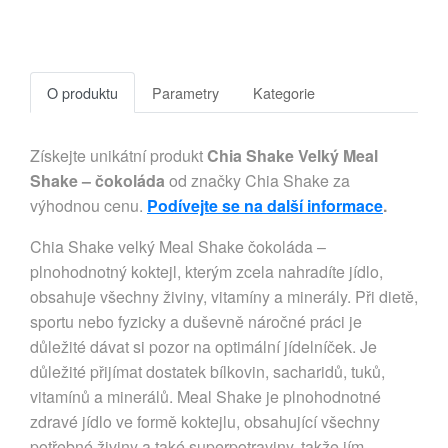
O produktu
Parametry
Kategorie
Získejte unikátní produkt
Chia Shake Velký Meal
Shake – čokoláda
od značky Chia Shake za
výhodnou cenu.
Podívejte se na další informace
.
Chia Shake velký Meal Shake čokoláda –
plnohodnotný koktejl, kterým zcela nahradíte jídlo,
obsahuje všechny živiny, vitamíny a minerály. Při dietě,
sportu nebo fyzicky a duševně náročné práci je
důležité dávat si pozor na optimální jídelníček. Je
důležité přijímat dostatek bílkovin, sacharidů, tuků,
vitamínů a minerálů. Meal Shake je plnohodnotné
zdravé jídlo ve formě koktejlu, obsahující všechny
potřebné živiny a také superpotraviny, takže jím