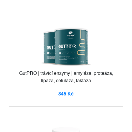
GutPRO | trávicí enzymy | amyláza, proteáza,
lipáza, celuláza, laktáza
845 Kč