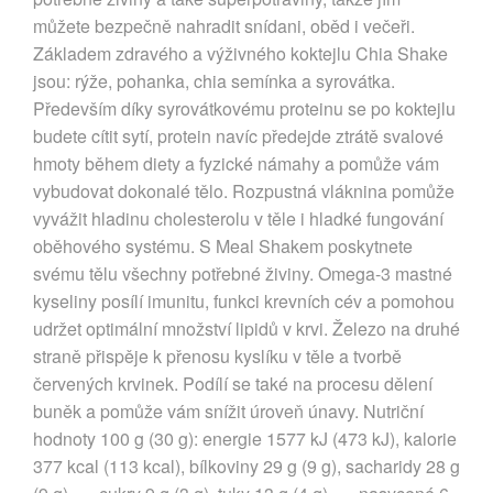
můžete bezpečně nahradit snídani, oběd i večeři.
Základem zdravého a výživného koktejlu Chia Shake
jsou: rýže, pohanka, chia semínka a syrovátka.
Především díky syrovátkovému proteinu se po koktejlu
budete cítit sytí, protein navíc předejde ztrátě svalové
hmoty během diety a fyzické námahy a pomůže vám
vybudovat dokonalé tělo. Rozpustná vláknina pomůže
vyvážit hladinu cholesterolu v těle i hladké fungování
oběhového systému. S Meal Shakem poskytnete
svému tělu všechny potřebné živiny. Omega-3 mastné
kyseliny posílí imunitu, funkci krevních cév a pomohou
udržet optimální množství lipidů v krvi. Železo na druhé
straně přispěje k přenosu kyslíku v těle a tvorbě
červených krvinek. Podílí se také na procesu dělení
buněk a pomůže vám snížit úroveň únavy. Nutriční
hodnoty 100 g (30 g): energie 1577 kJ (473 kJ), kalorie
377 kcal (113 kcal), bílkoviny 29 g (9 g), sacharidy 28 g