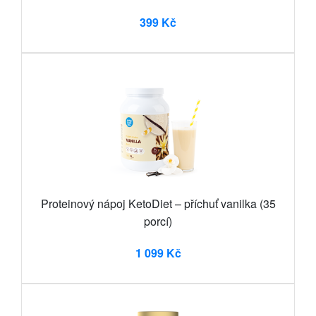
399 Kč
Proteinový nápoj KetoDiet – příchuť vanilka (35
porcí)
1 099 Kč