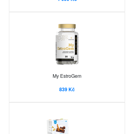
My EstroGem
839 Kč