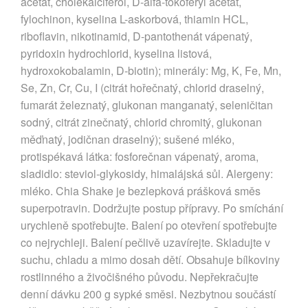
acetát, cholekalciferol, D-alfa-tokoferyl acetát,
fylochinon, kyselina L-askorbová, thiamin HCL,
riboflavin, nikotinamid, D-pantothenát vápenatý,
pyridoxin hydrochlorid, kyselina listová,
hydroxokobalamin, D-biotin); minerály: Mg, K, Fe, Mn,
Se, Zn, Cr, Cu, I (citrát hořečnatý, chlorid draselný,
fumarát železnatý, glukonan manganatý, seleničitan
sodný, citrát zinečnatý, chlorid chromitý, glukonan
měďnatý, jodičnan draselný); sušené mléko,
protispékavá látka: fosforečnan vápenatý, aroma,
sladidlo: steviol-glykosidy, himalájská sůl. Alergeny:
mléko. Chia Shake je bezlepková prášková směs
superpotravin. Dodržujte postup přípravy. Po smíchání
urychleně spotřebujte. Balení po otevření spotřebujte
co nejrychleji. Balení pečlivě uzavírejte. Skladujte v
suchu, chladu a mimo dosah dětí. Obsahuje bílkoviny
rostlinného a živočišného původu. Nepřekračujte
denní dávku 200 g sypké směsi. Nezbytnou součástí