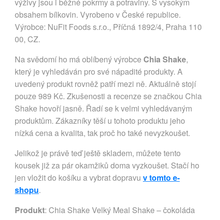
výživy jsou i běžné pokrmy a potraviny. S vysokým
obsahem bílkovin. Vyrobeno v České republice.
Výrobce: NuFit Foods s.r.o., Příčná 1892/4, Praha 110
00, CZ.
Na svědomí ho má oblíbený výrobce
Chia Shake
,
který je vyhledáván pro své nápadité produkty. A
uvedený produkt rovněž patří mezi ně. Aktuálně stojí
pouze 989 Kč. Zkušenosti a recenze se značkou Chia
Shake hovoří jasně. Řadí se k velmi vyhledávaným
produktům. Zákazníky těší u tohoto produktu jeho
nízká cena a kvalita, tak proč ho také nevyzkoušet.
Jelikož je právě teď ještě skladem, můžete tento
kousek již za pár okamžiků doma vyzkoušet. Stačí ho
jen vložit do košíku a vybrat dopravu
v tomto e-
shopu
.
Produkt
: Chia Shake Velký Meal Shake – čokoláda