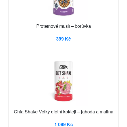
Proteinové müsli – borůvka
399 Kč
Chia Shake Velký dietní koktejl – jahoda a malina
1 099 Kč