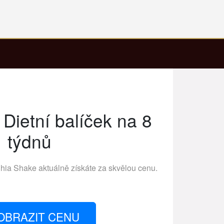
Dietní balíček na 8
týdnů
hia Shake
aktuálně získáte za skvělou cenu.
OBRAZIT CENU