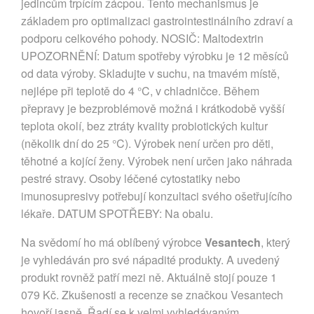
jedincům trpícím zácpou. Tento mechanismus je
základem pro optimalizaci gastrointestinálního zdraví a
podporu celkového pohody. NOSIČ: Maltodextrin
UPOZORNĚNÍ: Datum spotřeby výrobku je 12 měsíců
od data výroby. Skladujte v suchu, na tmavém místě,
nejlépe při teplotě do 4 °C, v chladničce. Během
přepravy je bezproblémově možná i krátkodobě vyšší
teplota okolí, bez ztráty kvality probiotických kultur
(několik dní do 25 °C). Výrobek není určen pro děti,
těhotné a kojící ženy. Výrobek není určen jako náhrada
pestré stravy. Osoby léčené cytostatiky nebo
imunosupresivy potřebují konzultaci svého ošetřujícího
lékaře. DATUM SPOTŘEBY: Na obalu.
Na svědomí ho má oblíbený výrobce
Vesantech
, který
je vyhledáván pro své nápadité produkty. A uvedený
produkt rovněž patří mezi ně. Aktuálně stojí pouze 1
079 Kč. Zkušenosti a recenze se značkou Vesantech
hovoří jasně. Řadí se k velmi vyhledávaným