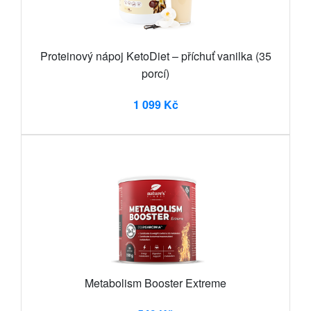
Proteinový nápoj KetoDiet – příchuť vanilka (35
porcí)
1 099 Kč
Metabolism Booster Extreme