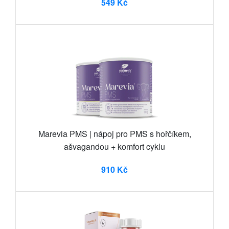
549 Kč
Marevia PMS | nápoj pro PMS s hořčíkem,
ašvagandou + komfort cyklu
910 Kč