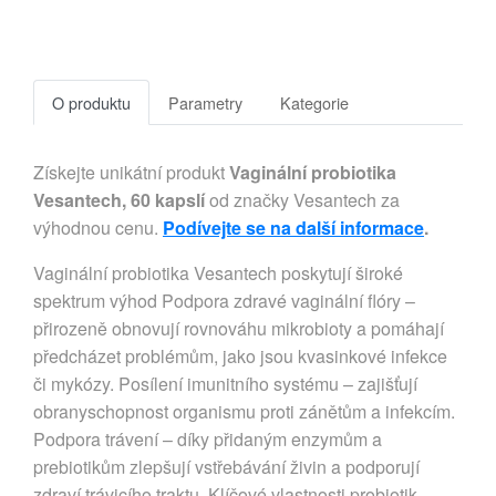
O produktu
Parametry
Kategorie
Získejte unikátní produkt
Vaginální probiotika
Vesantech, 60 kapslí
od značky Vesantech za
výhodnou cenu.
Podívejte se na další informace
.
Vaginální probiotika Vesantech poskytují široké
spektrum výhod Podpora zdravé vaginální flóry –
přirozeně obnovují rovnováhu mikrobioty a pomáhají
předcházet problémům, jako jsou kvasinkové infekce
či mykózy. Posílení imunitního systému – zajišťují
obranyschopnost organismu proti zánětům a infekcím.
Podpora trávení – díky přidaným enzymům a
prebiotikům zlepšují vstřebávání živin a podporují
zdraví trávicího traktu. Klíčové vlastnosti probiotik