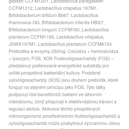
gasseri CCFM1201, Lactobacillus paragasseri
CCFM1212, Lactobacillus crispatus 197M1,
Bifidobacterium bifidum Bb67, Lactobacillus
rhamnosus GG, Bifidobacterium infantis HBI27,
Bifidobacterium longum CCFM760, Lactobacillus
plantarum CCFM1180, Lactobacillus crispatus,
JSWX197M1, Lactobacillus plantarum CCFM8724
Prebiotika a enzymy 250mg: Celuláza + hemiceluláza
+ lysozym, FOS, XOS Fruktooligosacharidy (FOS) –
představují preferované energetické substráty pro
určité prospěšné bakteriální kultury. Podobně
xylooligosacharidy (XOS) jsou druhem prebiotik, které
fungují na stejném principu jako FOS. Tyto látky
podporují růst benefičních bakterií ve střevním
mikrobiomu, čímž přispívají k efektivnějšímu trávení a
regulaci stolice. Aktivace těchto prospěšných
mikroorganismů prostřednictvím fruktooligosacharidů a
xylooligosacharidů může poskytnout významnou úlevu