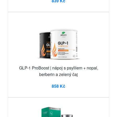
839 Kč
GLP-1 ProBoost | nápoj s psylliem + nopal,
berberin a zelený čaj
858 Kč