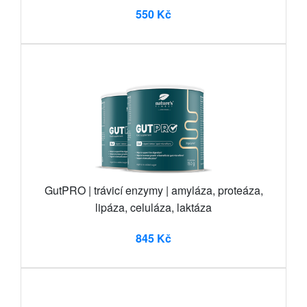
550 Kč
GutPRO | trávicí enzymy | amyláza, proteáza,
lipáza, celuláza, laktáza
845 Kč