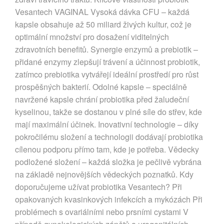
Vesantech VAGINAL Vysoká dávka CFU – každá
kapsle obsahuje až 50 miliard živých kultur, což je
optimální množství pro dosažení viditelných
zdravotních benefitů. Synergie enzymů a prebiotik –
přidané enzymy zlepšují trávení a účinnost probiotik,
zatímco prebiotika vytvářejí ideální prostředí pro růst
prospěšných bakterií. Odolné kapsle – speciálně
navržené kapsle chrání probiotika před žaludeční
kyselinou, takže se dostanou v plné síle do střev, kde
mají maximální účinek. Inovativní technologie – díky
pokročilému složení a technologii dodávají probiotika
cílenou podporu přímo tam, kde je potřeba. Vědecky
podložené složení – každá složka je pečlivě vybrána
na základě nejnovějších vědeckých poznatků. Kdy
doporučujeme užívat probiotika Vesantech? Při
opakovaných kvasinkových infekcích a mykózách Při
problémech s ovariálními nebo prsními cystami V