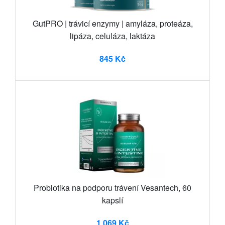
GutPRO | trávicí enzymy | amyláza, proteáza,
lipáza, celuláza, laktáza
845 Kč
Probiotika na podporu trávení Vesantech, 60
kapslí
1 069 Kč