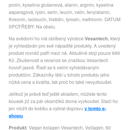
prolin, kyselina glutamová, alanin, arginin, kyselina
asparagová, lysin, serin, leucin, valin, fenylalanin,
threonin, isoleucin, histidin, tyrosin, methionin. DATUM
SPOTŘEBY: Na obalu.
Na svědomí ho má oblíbený výrobce
Vesantech
, který
je vyhledáván pro své nápadité produkty. A uvedený
produkt rovněž patří mezi ně. Aktuálně stojí pouze 699
Kč. Zkušenosti a recenze se značkou Vesantech
hovoří jasně. Řadí se k velmi vyhledávaným
produktům. Zákazníky těší u tohoto produktu jeho
nízká cena a kvalita, tak proč ho také nevyzkoušet.
Jelikož je právě teď ještě skladem, můžete tento
kousek již za pár okamžiků doma vyzkoušet. Stačí ho
jen vložit do košíku a vybrat dopravu
v tomto e-
shopu
.
Produkt
: Vegan kolagen Vesantech, Vollagen, 60