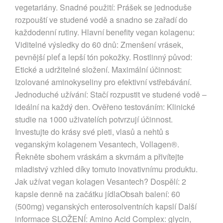
vegetariány. Snadné použití: Prášek se jednoduše
rozpouští ve studené vodě a snadno se zařadí do
každodenní rutiny. Hlavní benefity vegan kolagenu:
Viditelné výsledky do 60 dnů: Zmenšení vrásek,
pevnější pleť a lepší tón pokožky. Rostlinný původ:
Etické a udržitelné složení. Maximální účinnost:
Izolované aminokyseliny pro efektivní vstřebávání.
Jednoduché užívání: Stačí rozpustit ve studené vodě –
ideální na každý den. Ověřeno testováním: Klinické
studie na 1000 uživatelích potvrzují účinnost.
Investujte do krásy své pleti, vlasů a nehtů s
veganským kolagenem Vesantech, Vollagen®.
Řekněte sbohem vráskám a skvrnám a přivítejte
mladistvý vzhled díky tomuto inovativnímu produktu.
Jak užívat vegan kolagen Vesantech? Dospělí: 2
kapsle denně na začátku jídlaObsah balení: 60
(500mg) veganských enterosolventních kapslí Další
informace SLOŽENÍ: Amino Acid Complex: glycin,