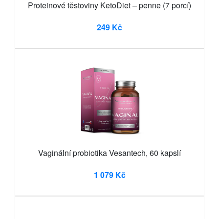
Proteinové těstoviny KetoDiet – penne (7 porcí)
249 Kč
Vaginální probiotika Vesantech, 60 kapslí
1 079 Kč