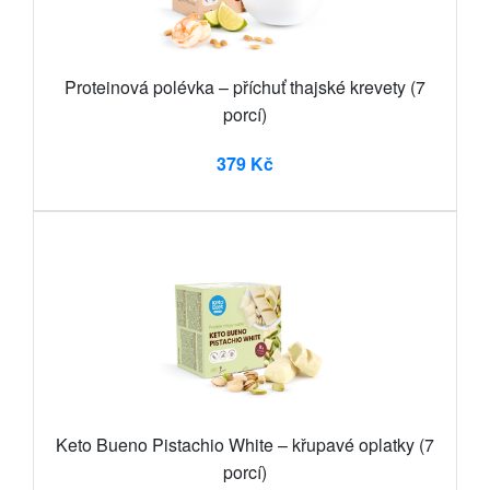
Proteinová polévka – příchuť thajské krevety (7
porcí)
379 Kč
Keto Bueno Pistachio White – křupavé oplatky (7
porcí)