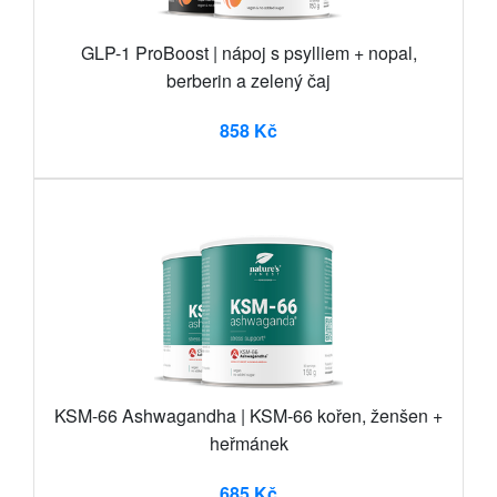
GLP-1 ProBoost | nápoj s psylliem + nopal,
berberin a zelený čaj
858 Kč
KSM-66 Ashwagandha | KSM-66 kořen, ženšen +
heřmánek
685 Kč