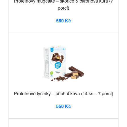
Proteinový mugcake – skořice & citronová kůra (7
porcí)
580 Kč
Proteinové tyčinky – příchuť káva (14 ks – 7 porcí)
550 Kč