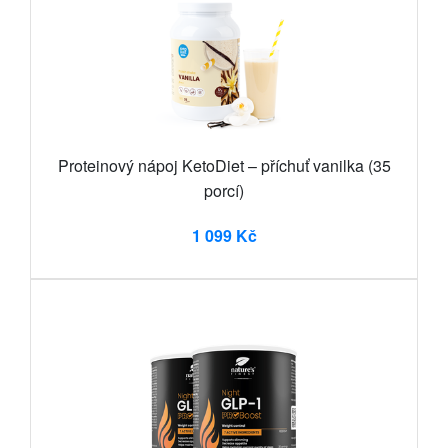
Proteinový nápoj KetoDiet – příchuť vanilka (35
porcí)
1 099 Kč