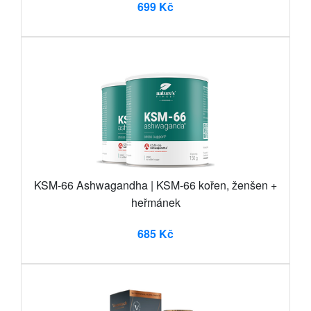
699 Kč
KSM-66 Ashwagandha | KSM-66 kořen, ženšen +
heřmánek
685 Kč