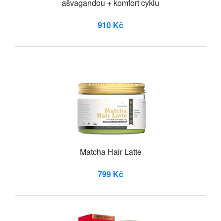
ašvagandou + komfort cyklu
910 Kč
Matcha Hair Latte
799 Kč