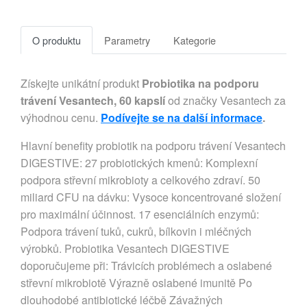
O produktu
Parametry
Kategorie
Získejte unikátní produkt
Probiotika na podporu
trávení Vesantech, 60 kapslí
od značky Vesantech za
výhodnou cenu.
Podívejte se na další informace
.
Hlavní benefity probiotik na podporu trávení Vesantech
DIGESTIVE: 27 probiotických kmenů: Komplexní
podpora střevní mikrobioty a celkového zdraví. 50
miliard CFU na dávku: Vysoce koncentrované složení
pro maximální účinnost. 17 esenciálních enzymů:
Podpora trávení tuků, cukrů, bílkovin i mléčných
výrobků. Probiotika Vesantech DIGESTIVE
doporučujeme při: Trávicích problémech a oslabené
střevní mikrobiotě Výrazně oslabené imunitě Po
dlouhodobé antibiotické léčbě Závažných