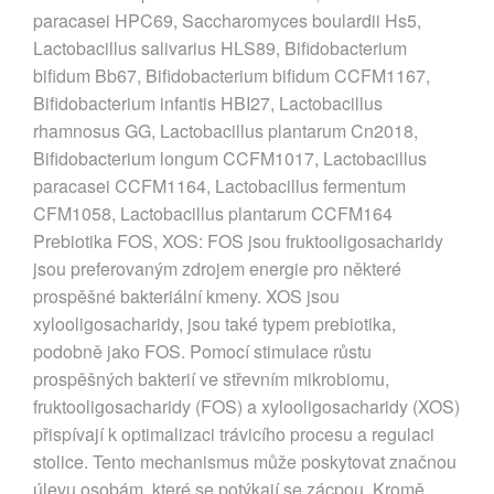
paracasei HPC69, Saccharomyces boulardii Hs5,
Lactobacillus salivarius HLS89, Bifidobacterium
bifidum Bb67, Bifidobacterium bifidum CCFM1167,
Bifidobacterium infantis HBI27, Lactobacillus
rhamnosus GG, Lactobacillus plantarum Cn2018,
Bifidobacterium longum CCFM1017, Lactobacillus
paracasei CCFM1164, Lactobacillus fermentum
CFM1058, Lactobacillus plantarum CCFM164
Prebiotika FOS, XOS: FOS jsou fruktooligosacharidy
jsou preferovaným zdrojem energie pro některé
prospěšné bakteriální kmeny. XOS jsou
xylooligosacharidy, jsou také typem prebiotika,
podobně jako FOS. Pomocí stimulace růstu
prospěšných bakterií ve střevním mikrobiomu,
fruktooligosacharidy (FOS) a xylooligosacharidy (XOS)
přispívají k optimalizaci trávicího procesu a regulaci
stolice. Tento mechanismus může poskytovat značnou
úlevu osobám, které se potýkají se zácpou. Kromě