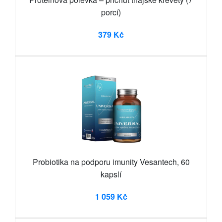
porcí)
379 Kč
Probiotika na podporu imunity Vesantech, 60
kapslí
1 059 Kč