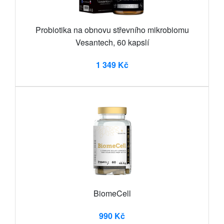
Probiotika na obnovu střevního mikrobiomu
Vesantech, 60 kapslí
1 349 Kč
BiomeCell
990 Kč