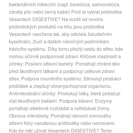
bakteriálních infekcích (např. borelióza, salmonelóza,
záněty plic nebo černý kašel) Proč si vybrat probiotika
Vesantech DIGESTIVE? Na rozdíl od mnoha
probiotických produktů na trhu jsou probiotika
Vesantech navržena tak, aby odolala žaludečním
kyselinám, žluči a dalším náročným podmínkám
trávicího systému. Díky tomu přežijí cestu do střev, kde
mohou účinně podporovat zdraví. Klíčové vlastnosti a
účinky: Posílení střevní bariéry: Pomáhají chránit tělo
před škodlivými látkami a podporují celkové zdraví
střev. Podpora imunitního systému: Stimulují produkci
protilátek a zlepšují obranyschopnost organismu.
Antimikrobiální účinky: Produkují látky, které potlačují
růst škodlivých bakterií. Podpora trávení: Enzymy
pomáhají efektivně rozkládat a vstřebávat živiny.
Obnova mikrobioty: Pomáhají obnovit rovnováhu
střevní flóry narušenou antibiotiky nebo nemocemi.
Kdo by měl užívat Vesantech DIGESTIVE? Tento