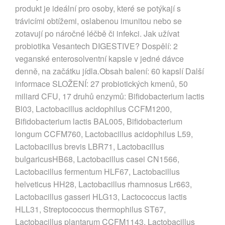
produkt je ideální pro osoby, které se potýkají s
trávicími obtížemi, oslabenou imunitou nebo se
zotavují po náročné léčbě či infekci. Jak užívat
probiotika Vesantech DIGESTIVE? Dospělí: 2
veganské enterosolventní kapsle v jedné dávce
denně, na začátku jídla.Obsah balení: 60 kapslí Další
informace SLOŽENÍ: 27 probiotických kmenů, 50
miliard CFU, 17 druhů enzymů: Bifidobacterium lactis
Bl03, Lactobacillus acidophilus CCFM1200,
Bifidobacterium lactis BAL005, Bifidobacterium
longum CCFM760, Lactobacillus acidophilus L59,
Lactobacillus brevis LBR71, Lactobacillus
bulgaricusHB68, Lactobacillus casei CN1566,
Lactobacillus fermentum HLF67, Lactobacillus
helveticus HH28, Lactobacillus rhamnosus Lr663,
Lactobacillus gasseri HLG13, Lactococcus lactis
HLL31, Streptococcus thermophilus ST67,
Lactobacillus plantarum CCFM1143, Lactobacillus