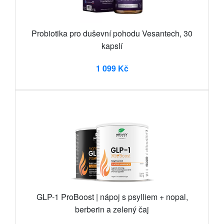
Probiotika pro duševní pohodu Vesantech, 30
kapslí
1 099 Kč
GLP-1 ProBoost | nápoj s psylliem + nopal,
berberin a zelený čaj