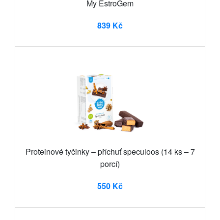
My EstroGem
839 Kč
Proteinové tyčinky – příchuť speculoos (14 ks – 7
porcí)
550 Kč