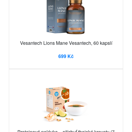
Vesantech Lions Mane Vesantech, 60 kapslí
699 Kč
Proteinová polévka – příchuť thajské krevety (7