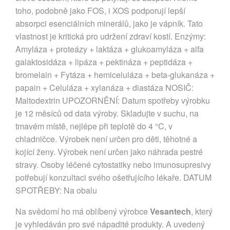
toho, podobně jako FOS, i XOS podporují lepší
absorpci esenciálních minerálů, jako je vápník. Tato
vlastnost je kritická pro udržení zdraví kostí. Enzýmy:
Amyláza + proteázy + laktáza + glukoamyláza + alfa
galaktosidáza + lipáza + pektináza + peptidáza +
bromelain + Fytáza + hemiceluláza + beta-glukanáza +
papain + Celuláza + xylanáza + diastáza NOSIČ:
Maltodextrin UPOZORNĚNÍ: Datum spotřeby výrobku
je 12 měsíců od data výroby. Skladujte v suchu, na
tmavém místě, nejlépe při teplotě do 4 °C, v
chladničce. Výrobek není určen pro děti, těhotné a
kojící ženy. Výrobek není určen jako náhrada pestré
stravy. Osoby léčené cytostatiky nebo imunosupresivy
potřebují konzultaci svého ošetřujícího lékaře. DATUM
SPOTŘEBY: Na obalu
Na svědomí ho má oblíbený výrobce
Vesantech
, který
je vyhledáván pro své nápadité produkty. A uvedený