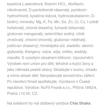
kyselina L-askorbová, thiamin HCL, riboflavin,
nikotinamid, D-pantothenát vápenatý, pyridoxin
hydrochlorid, kyselina listová, hydroxokobalamin, D-
biotin); minerály: Mg, K, Fe, Mn, Se, Zn, Cr, Cu, I (citrát
hořečnatý, chlorid draselný, fumarát železnatý,
glukonan manganatý, seleničitan sodný, citrát
zinečnatý, chlorid chromitý, glukonan měďnatý,
jodičnan draselný); himalájská sůl, sladidlo: steviol-
glykosidy. Alergeny: vejce, sója, mléko, arašídy,
mandle. S vysokým obsahem bílkovin. Upozornění:
Výrobek není určen pro děti, těhotné a kojící ženy a
jako náhrada pestré stravy. Skladujte v suchu, chladu
a mimo dosah dětí. Nevystavujte slunečnímu záření.
Po otevření ihned spotřebujte. Vyrobeno v České
republice. Výrobce: NuFit Foods s.r.o., Příčná 1892/4,
Praha 110 00, CZ.
Na svědomí ho má oblíbený výrobce
Chia Shake
,