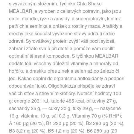
s vyváženým složením. Tyčinka Chia Shake
MEALBAR je vyroben z celistvých potravin, jako jsou
datle, mandle, rýže a arašídy, a superpotravin, k nimž
patří chia semínka a prášek z rostliny maca. Arašídy a
ořechy jako součást vyvážené stravy udržují srdce
zdravé. Syrovátkový protein zvýší váš pocit sytosti,
zabrání ztrátě svalů při dietě a pomůže vám docílit
optimální tělesné kompozice. S tyčinkou MEALBAR
dodáte tělu všechny důležité vitamíny a minerály od
hořčíku a draslíku přes zinek a selen až po železo či
jód. Kakao doplní do organismu antioxidanty a podpoří
odbourávání tuků. Oligofruktóza přispěje ke zdraví
vašich střev a střevní mikroflóry. Nutriční hodnoty 100
g: energie 2031 kJ, kalorie 485 kcal, bílkoviny 27 g,
sacharidy 25 g, — cukry 20 g, tuky 29 g, — nasycené
16 g, vláknina 10 g, sůl 0,3 g. Vitamíny 70 g (% RHP):
A 160 μg (20 %), B1 220 μg (20 %), B2 280 μg (20 %),
B3 3,2 mg (20 %), B5 1,2 mg (20 %), B6 280 μg (20