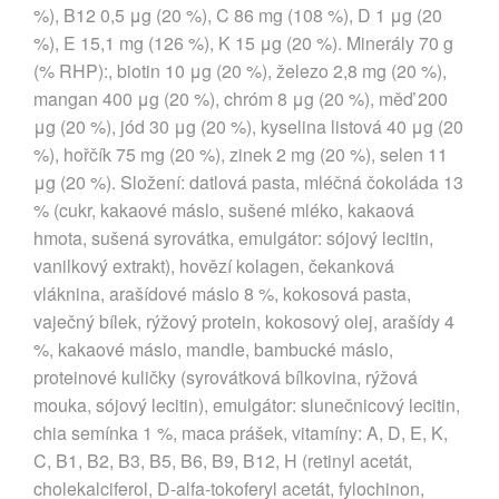
%), B12 0,5 μg (20 %), C 86 mg (108 %), D 1 μg (20
%), E 15,1 mg (126 %), K 15 μg (20 %). Minerály 70 g
(% RHP):, biotin 10 μg (20 %), železo 2,8 mg (20 %),
mangan 400 μg (20 %), chróm 8 μg (20 %), měď 200
μg (20 %), jód 30 μg (20 %), kyselina listová 40 μg (20
%), hořčík 75 mg (20 %), zinek 2 mg (20 %), selen 11
μg (20 %). Složení: datlová pasta, mléčná čokoláda 13
% (cukr, kakaové máslo, sušené mléko, kakaová
hmota, sušená syrovátka, emulgátor: sójový lecitin,
vanilkový extrakt), hovězí kolagen, čekanková
vláknina, arašídové máslo 8 %, kokosová pasta,
vaječný bílek, rýžový protein, kokosový olej, arašídy 4
%, kakaové máslo, mandle, bambucké máslo,
proteinové kuličky (syrovátková bílkovina, rýžová
mouka, sójový lecitin), emulgátor: slunečnicový lecitin,
chia semínka 1 %, maca prášek, vitamíny: A, D, E, K,
C, B1, B2, B3, B5, B6, B9, B12, H (retinyl acetát,
cholekalciferol, D-alfa-tokoferyl acetát, fylochinon,