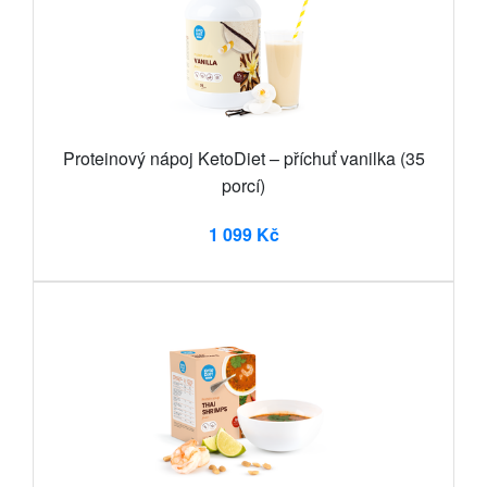
Proteinový nápoj KetoDiet – příchuť vanilka (35
porcí)
1 099 Kč