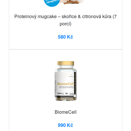
Proteinový mugcake – skořice & citronová kůra (7
porcí)
580 Kč
BiomeCell
990 Kč