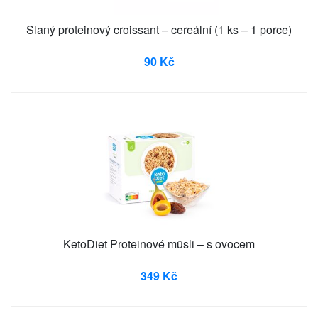
Slaný proteinový croissant – cereální (1 ks – 1 porce)
90 Kč
KetoDiet Proteinové müsli – s ovocem
349 Kč