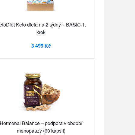
etoDiet Keto dieta na 2 týdny – BASIC 1.
krok
3 499 Kč
Hormonal Balance – podpora v období
menopauzy (60 kapslí)