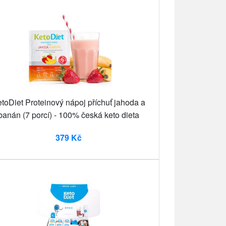
toDiet Proteinový nápoj příchuť jahoda a
banán (7 porcí) - 100% česká keto dieta
379 Kč