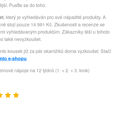
ší. Pusťte se do toho.
et
, který je vyhledáván pro své nápadité produkty. A
lně stojí pouze 14 991 Kč. Zkušenosti a recenze se
elmi vyhledávaným produktům. Zákazníky těší u tohoto
 ho také nevyzkoušet.
ento kousek již za pár okamžiků doma vyzkoušet. Stačí
omto e-shopu
.
nové nápoje na 12 týdnů (1. + 2. + 3. krok)