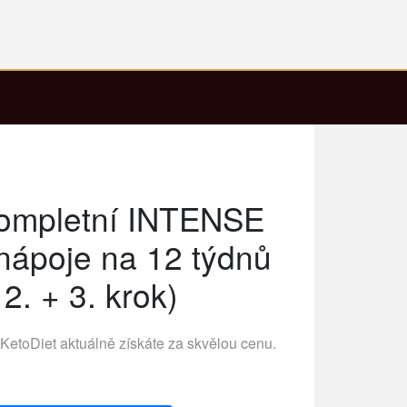
Kompletní INTENSE
 nápoje na 12 týdnů
 2. + 3. krok)
KetoDiet
aktuálně získáte za skvělou cenu.