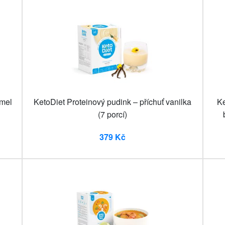
amel
KetoDiet Proteinový pudink – příchuť vanilka
Ke
(7 porcí)
379 Kč