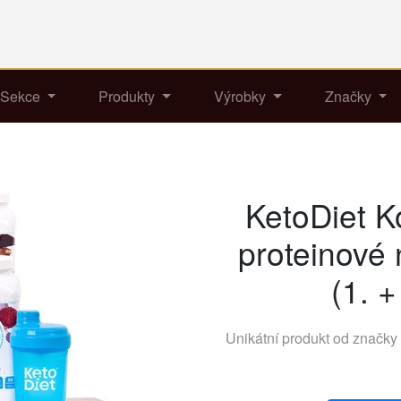
Sekce
Produkty
Výrobky
Značky
KetoDiet 
proteinové
(1. +
Unikátní produkt od značky