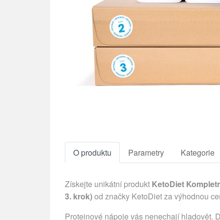
O produktu
Parametry
Kategorie
Získejte unikátní produkt
KetoDiet Kompletn
3. krok)
od značky KetoDiet za výhodnou c
Proteinové nápoje vás nenechají hladovět. D