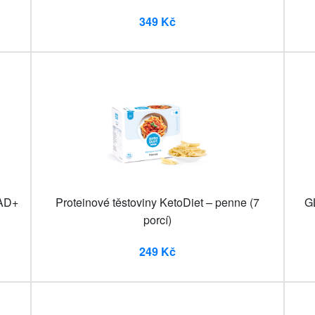
349 Kč
NAD+
Proteinové těstoviny KetoDiet – penne (7
GL
porcí)
249 Kč