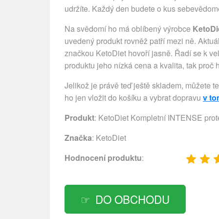
udržíte. Každý den budete o kus sebevědoměj
Na svědomí ho má oblíbený výrobce
KetoDi
uvedený produkt rovněž patří mezi ně. Aktuá
značkou KetoDiet hovoří jasně. Řadí se k v
produktu jeho nízká cena a kvalita, tak proč
Jelikož je právě teď ještě skladem, můžete t
ho jen vložit do košíku a vybrat dopravu
v t
Produkt
: KetoDiet Kompletní INTENSE protei
Značka
:
KetoDiet
Hodnocení produktu
:
DO OBCHODU