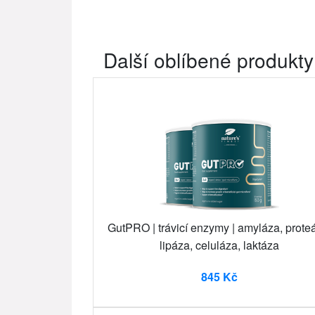
Další oblíbené produkty
GutPRO | trávicí enzymy | amyláza, prote
lipáza, celuláza, laktáza
845 Kč