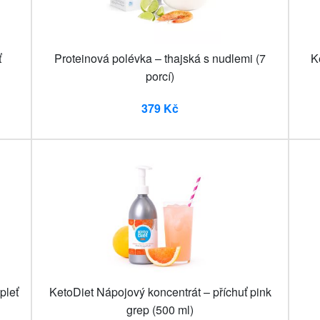
ť
Proteinová polévka – thajská s nudlemi (7
K
porcí)
379 Kč
pleť
KetoDiet Nápojový koncentrát – příchuť pink
grep (500 ml)