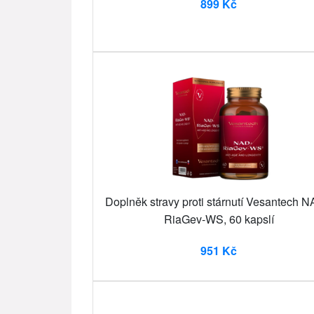
899 Kč
Doplněk stravy proti stárnutí Vesantech 
RiaGev-WS, 60 kapslí
951 Kč