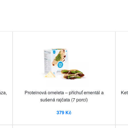
áza,
Proteinová omeleta – příchuť ementál a
Ket
sušená rajčata (7 porcí)
379 Kč