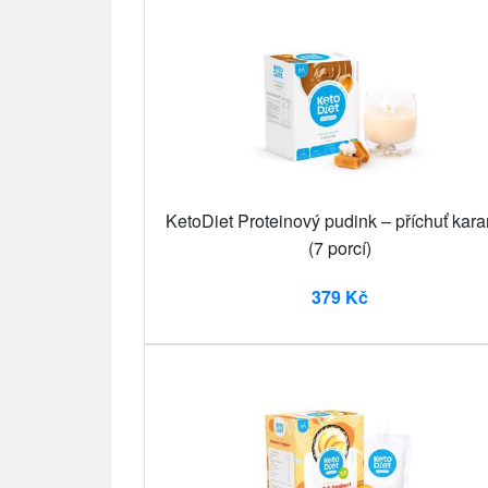
KetoDiet Proteinový pudink – příchuť kar
(7 porcí)
379 Kč