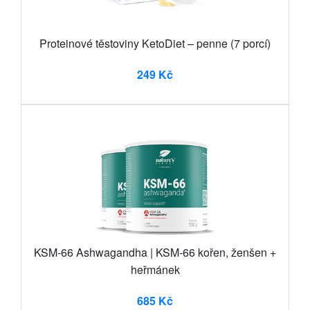
Proteinové těstoviny KetoDiet – penne (7 porcí)
249 Kč
KSM-66 Ashwagandha | KSM-66 kořen, ženšen +
heřmánek
685 Kč