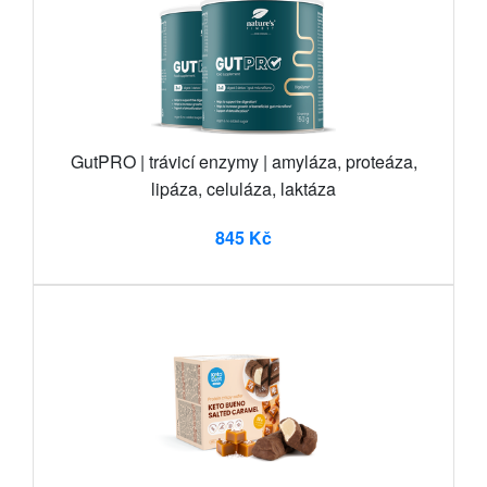
GutPRO | trávicí enzymy | amyláza, proteáza,
lipáza, celuláza, laktáza
845 Kč