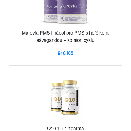
Marevia PMS | nápoj pro PMS s hořčíkem,
ašvagandou + komfort cyklu
910 Kč
Q10 1 + 1 zdarma