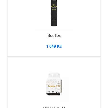
BeeTox
1 049 Kč