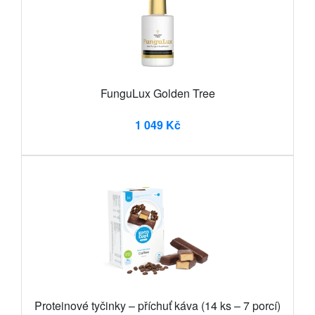
FunguLux Golden Tree
1 049 Kč
Proteinové tyčinky – příchuť káva (14 ks – 7 porcí)