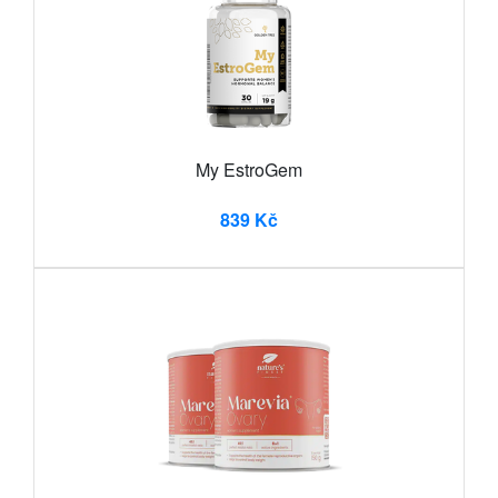
My EstroGem
839 Kč