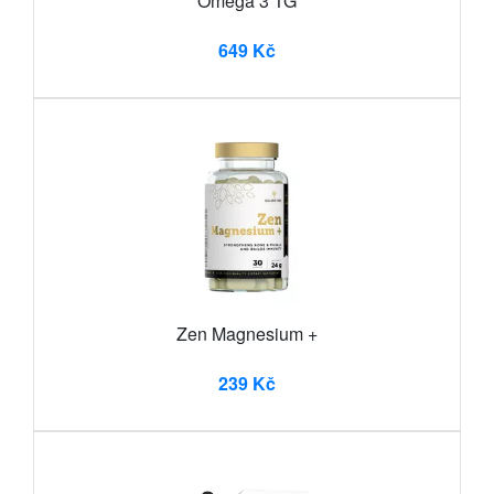
Omega 3 TG
649 Kč
Zen Magnesium +
239 Kč