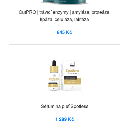
GutPRO | trávicí enzymy | amyláza, proteáza,
lipáza, celuláza, laktáza
845 Kč
Sérum na pleť Spotless
1 299 Kč