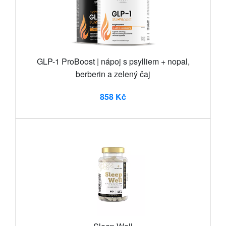
GLP-1 ProBoost | nápoj s psylliem + nopal,
berberin a zelený čaj
858 Kč