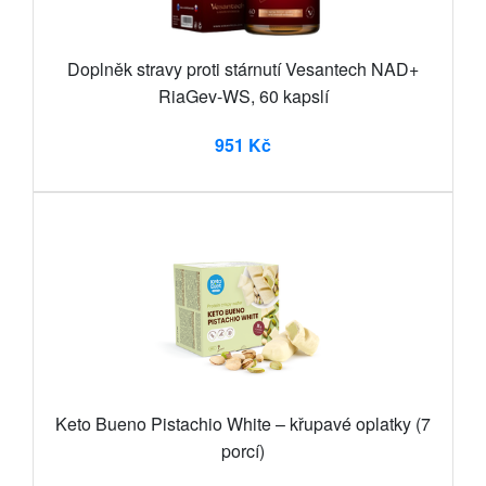
Doplněk stravy proti stárnutí Vesantech NAD+
RiaGev-WS, 60 kapslí
951 Kč
Keto Bueno Pistachio White – křupavé oplatky (7
porcí)