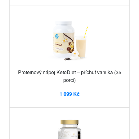
Proteinový nápoj KetoDiet – příchuť vanilka (35
porcí)
1 099 Kč