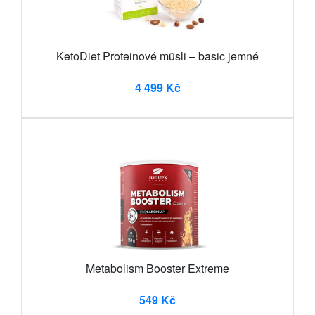
KetoDiet Proteinové müsli – basic jemné
4 499 Kč
Metabolism Booster Extreme
549 Kč