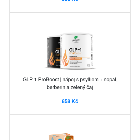
GLP-1 ProBoost | nápoj s psylliem + nopal,
berberin a zelený čaj
858 Kč