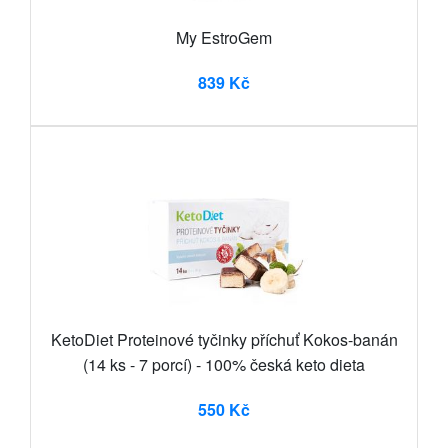
My EstroGem
839 Kč
KetoDiet Proteinové tyčinky příchuť Kokos-banán
(14 ks - 7 porcí) - 100% česká keto dieta
550 Kč