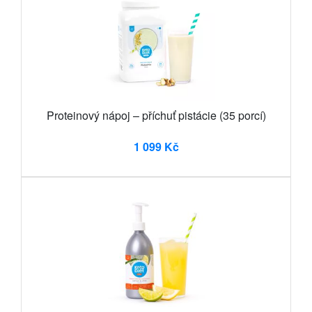
Proteinový nápoj – příchuť pistácie (35 porcí)
1 099 Kč