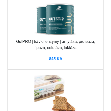
GutPRO | trávicí enzymy | amyláza, proteáza,
lipáza, celuláza, laktáza
845 Kč