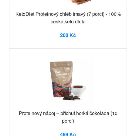
KetoDiet Proteinový chléb tmavý (7 porcí) - 100%
česká keto dieta
200 Kč
Proteinový nápoj – příchuť horká čokoláda (10
porcí)
499 Kč