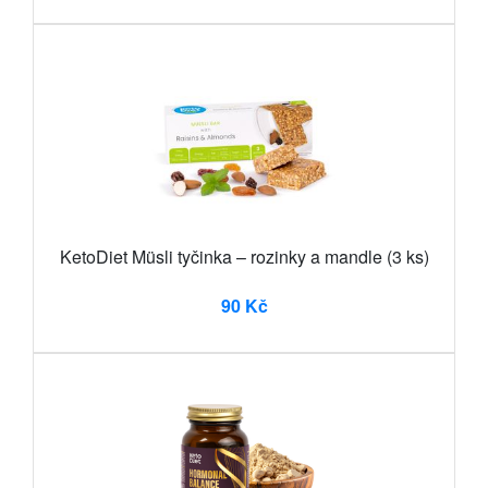
KetoDiet Müsli tyčinka – rozinky a mandle (3 ks)
90 Kč