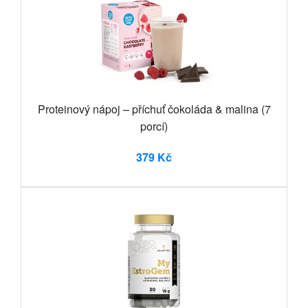
Proteinový nápoj – příchuť čokoláda & malina (7
porcí)
379 Kč