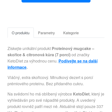
O produktu
Parametry
Kategorie
Získejte unikátní produkt
Proteinový mugcake –
skořice & citronová kůra (7 porcí)
od značky
KetoDiet za výhodnou cenu.
Podívejte se na další
informace
.
Vláčný, extra skořicový. Minutkový dezert s porcí
prémiového proteinu. Bez přidaného cukru.
Na svědomí ho má oblíbený výrobce
KetoDiet
, který je
vyhledáván pro své nápadité produkty. A uvedený
produkt rovněž patří mezi ně. Aktuálně stojí pouze 337