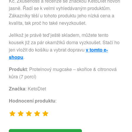
Kč. Zkušenosti a recenze se značkou KetoDiet hovoří
jasně. Řadí se k velmi vyhledávaným produktům.
Zákazníky těší u tohoto produktu jeho nízká cena a
kvalita, tak proč ho také nevyzkoušet.
Jelikož je právě teď ještě skladem, můžete tento
kousek již za pár okamžiků doma vyzkoušet. Stačí ho
jen vložit do košíku a vybrat dopravu
v tomto e-
shopu
.
Produkt
: Proteinový mugcake – skořice & citronová
kůra (7 porcí)
Značka
:
KetoDiet
Hodnocení produktu
: