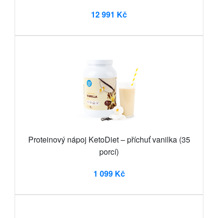
12 991 Kč
Proteinový nápoj KetoDiet – příchuť vanilka (35
porcí)
1 099 Kč