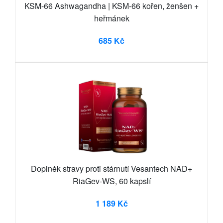
KSM-66 Ashwagandha | KSM-66 kořen, ženšen +
heřmánek
685 Kč
Doplněk stravy proti stárnutí Vesantech NAD+
RiaGev-WS, 60 kapslí
1 189 Kč