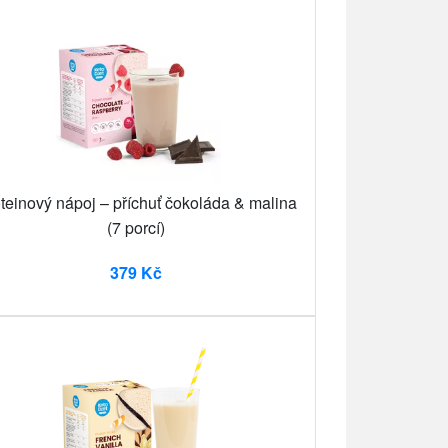
teinový nápoj – příchuť čokoláda & malina
(7 porcí)
379 Kč