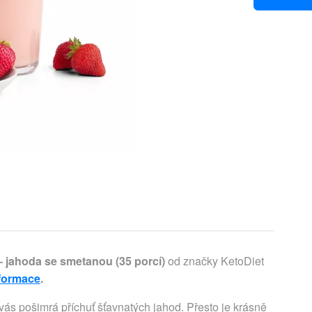
– jahoda se smetanou (35 porcí)
od značky KetoDiet
nformace
.
ás pošimrá příchuť šťavnatých jahod. Přesto je krásně