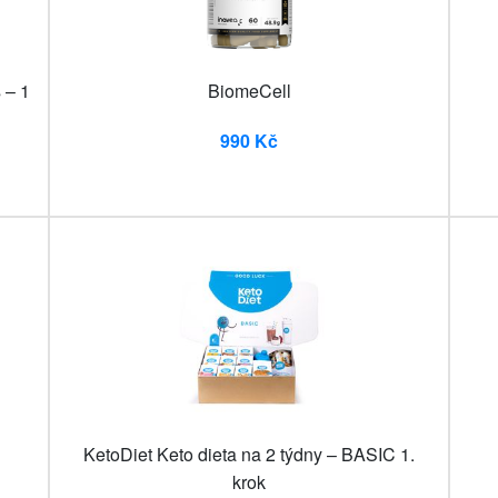
 – 1
BiomeCell
990 Kč
KetoDiet Keto dieta na 2 týdny – BASIC 1.
krok