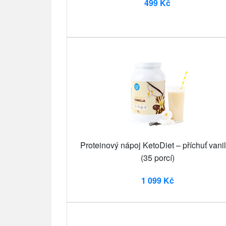
499 Kč
Proteinový nápoj KetoDiet – příchuť vani
(35 porcí)
1 099 Kč