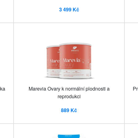
3 499 Kč
lka
Marevia Ovary k normální plodnosti a
Pr
reprodukci
889 Kč