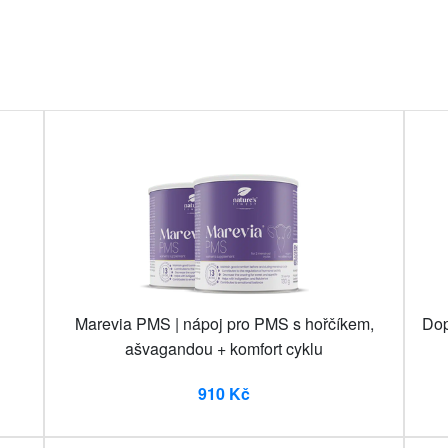
Marevia PMS | nápoj pro PMS s hořčíkem,
Dop
ašvagandou + komfort cyklu
910 Kč