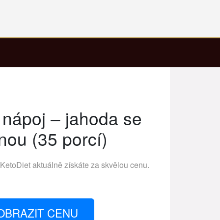
 nápoj – jahoda se
ou (35 porcí)
KetoDiet
aktuálně získáte za skvělou cenu.
OBRAZIT CENU