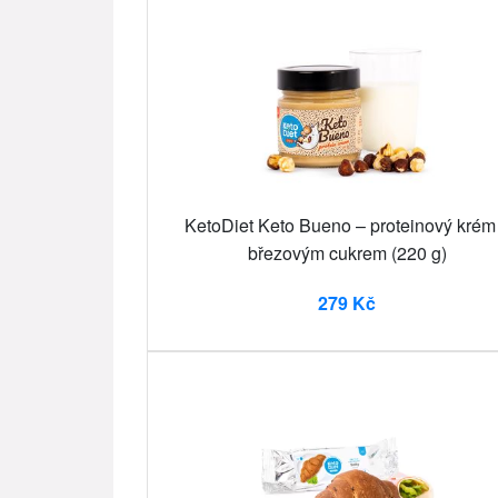
KetoDiet Keto Bueno – proteinový krém
březovým cukrem (220 g)
279 Kč