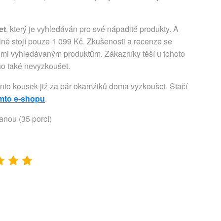
et
, který je vyhledáván pro své nápadité produkty. A
lně stojí pouze 1 099 Kč. Zkušenosti a recenze se
elmi vyhledávaným produktům. Zákazníky těší u tohoto
 ho také nevyzkoušet.
ento kousek již za pár okamžiků doma vyzkoušet. Stačí
omto e-shopu
.
anou (35 porcí)