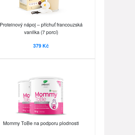
Proteinový nápoj – příchuť francouzská
vanilka (7 porcí)
379 Kč
Mommy ToBe na podporu plodnosti