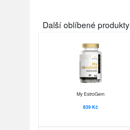
Další oblíbené produkty
My EstroGem
839 Kč