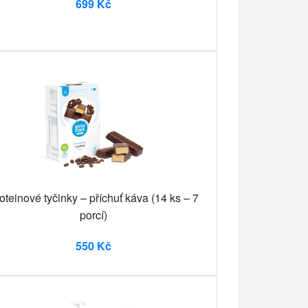
699 Kč
oteinové tyčinky – příchuť káva (14 ks – 7
porcí)
550 Kč