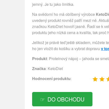
jemný. Je tu jako limitka.
Na svědomí ho má oblíbený výrobce
KetoDi
uvedený produkt rovněž patří mezi ně. Aktuá
značkou KetoDiet hovoří jasně. Řadí se k v
produktu jeho nízká cena a kvalita, tak proč
Jelikož je právě teď ještě skladem, můžete t
ho jen vložit do košíku a vybrat dopravu
v t
Produkt
: Proteinový nápoj – jahoda se smet
Značka
:
KetoDiet
Hodnocení produktu
:
DO OBCHODU