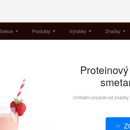
Sekce
Produkty
Výrobky
Značky
Proteinový
smetan
Unikátní produkt od značky
Z