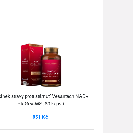
lněk stravy proti stárnutí Vesantech NAD+
RiaGev-WS, 60 kapslí
951 Kč