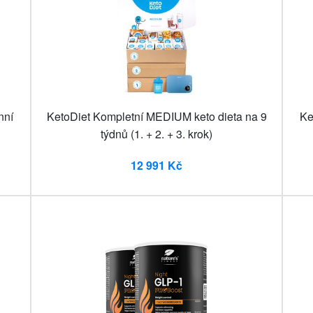
nní
KetoDiet Kompletní MEDIUM keto dieta na 9
Ke
týdnů (1. + 2. + 3. krok)
12 991 Kč