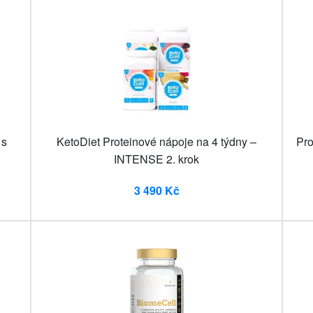
 s
KetoDiet Proteinové nápoje na 4 týdny –
Pro
INTENSE 2. krok
3 490 Kč