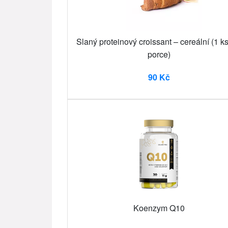
Slaný proteinový croissant – cereální (1 ks
porce)
90 Kč
Koenzym Q10