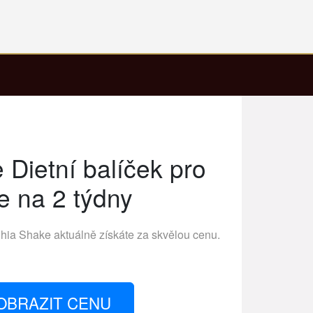
 Dietní balíček pro
 na 2 týdny
hia Shake
aktuálně získáte za skvělou cenu.
OBRAZIT CENU