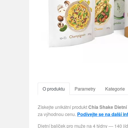
O produktu
Parametry
Kategorie
Získejte unikátní produkt
Chia Shake Dietní
za výhodnou cenu.
Podívejte se na další i
Dietní balíček pro muže na 4 týdny — 140 jídel = 34 Kč/jídlo Chcete zhubnout snadno a rychle? Vyzkoušejte speciální balíček pro muže navržený tak, aby Vám usnadnil hubnutí. Začít s keto dietou nebylo nikdy snazší. Pochutnejte si na skvělých jídlech a shoďte přebytečná kila. Nízký obsah sacharidů zajistí úbytek váhy a díky vysokému obsahu proteinů v našich produktech nemusíte mít strach, že přijdete o svalovou hmotu. Jídla jsou navržena tak, aby se nedostavil pocit hladu. Navíc jsou všechna bezlepková, a jsou tedy vhodná při alergii na lepek nebo celiakii. Příprava všech jídel je rychlá a snadná. Nemusíte trávit spoustu času v „kuchyni“. Navíc k balíčků zdarma získáte 16 stránkový dietní manuál, který Vás provede jednotlivými kroky diety. Díky praktickému shakeru s odnímatelným dnem si můžete vzít až 2 jídla kamkoliv s sebou. A jako malé překvapení ke každému balíčku od nás získáte dárek. 😍 Začnete hubnout s Chia Shake ještě dnes. V balíčku najdete: 1× Velký Dietní koktejl — Lahodný dietní nápoj s Chia semínky obohacený o MCT olej, který ve Vašem těle ihned navodí stav ketózy a začnete spalovat tuky. 1× Velký Meal Shake — Dodejte svému tělu potřebné živiny, toto plnohodnotné jídlo ve formě koktejlu zasytí a doplní energii při dietě. Ideální ve chvílích, kdy není čas ztrácet čas. 2× palačinky — Sladké proteinové palačinky k snídani zlepší náladu, s čerstvým ovoce a jogurtem jsou zkrátka neodolatelné. 2× polévka — Chutná, teplá a krémová polévka k obědu nebo večeři s nízkým obsahem sacharidů, tuků a vysokým obsahem vlákniny. 1× pudink — Rychlá a lahodná svačinka. Je lehce stravitelný —⁠ vhodný před sportem i po sportu. 1× kaše — Sladká snídaně s obsahem chia semínek posílí Vaši imunitu a skvěle chutná. 1× omeleta — Snídaně nebo večeře plná bílkovin? Záleží jen na Vás, kdy si vychutnáte svojí oblíbenou vaječnou omeletu. 1× Smart Shaker — Shaker s odnímatelným dnem. Můžete si s sebou vzít až 2 jídla. 1× Dietní manuál — Kompletní průvodce dietou, který Vám ulehčí život. V manuálu najdete i dietní recepty. Dárek — Nechte se překvapit... Velký dietní koktejl Nutriční hodnoty 100 g (30 g): energie 1816 kJ (545 kJ), kalorie 434 kcal (130 kcal), bílkoviny 45 g (14 g), sacharidy 11 g (3 g), — cukry 8 g (2 g), tuky 22 g (7 g), — nasycené 14 g (4 g), vláknina 7 g (2 g), sůl 1,3 g (0,4 g). Vitamíny 100 g (% RHP): A 800 μg (100 %), B1 1,1 mg (100 %), B2 1,4 mg (100 %), B3 16 mg (100 %), B5 6 mg (100 %), B6 1,4 mg (100 %), B12 2,5 μg (100 %), C 80 mg (100 %), D 5 μg (100 %), E 12 mg (100 %), K 75 μg (100 %). Minerály 100 g (% RHP): vápník 194 mg (24 %), draslík 420 mg (21 %), fosfor 100 mg (14 %), biotin 50 μg (100 %), železo 14 mg (100 %), mangan 2 mg (100 %), chróm 40 μg (100 %), měď 1 mg (100 %), jód 150 μg (100 %), kyselina listová 200 μg (100 %), hořčík 375 mg (100 %), zinek 10 mg (100 %), selen 55 μg (100 %). Složení: syrovátková bílkovina, sušené mléko, mletá chia semínka 10 %, MCT (triglyceridy se střední délkou řetězce z kokosu, estery kyseliny citronové s glyceridy mastných kyselin), zahušťovadla: guarová guma, xanthanová guma; vitamíny: A, D, E, K, C, B1, B2, B3, B5, B6, B9, B12, H (retinyl acetát, cholekalciferol, D-alfa-tokoferyl acetát, fylochinon, kyselina L-askorbová, thiamin HCL, riboflavin, nikotinamid, D-pantothenát vápenatý, pyridoxin hydrochlorid, kyselina listová, hydroxokobalamin, D-biotin); minerály: Mg, K, Fe, Mn, Se, Zn, Cr, Cu, I (citrát hořečnatý, chlorid draselný, fumarát železnatý, glukonan manganatý, seleničitan sodný, citrát zinečnatý, chlorid chromitý, glukonan měďnatý, jodičnan draselný); barvivo: karamel, přírodní aroma, protispékavá látka: fosforečnan vápenatý, himalájská sůl, sladidla: sukralóza, steviol-glykosidy. Alergeny: mléko. Potravina pro redukční diety. Náhrada 1 či více hlavních jídel pro redukci hmotnosti. Dodržujte postup přípravy. Nepřekračujte denní dávku 150 g sypké směsi. Po smíchání urychleně spotřebujte. Balení po otevření spotřebujte co nejrychleji. Balení pečlivě uzavírejte. Dodržujte dostatečný pitný režim. Skladujte v suchu, chladu a mimo dosah dětí. Pouze pro osoby starší osmnácti let. Potravina splňuje očekávaný účel pouze jako součást nízkoenergetické výživy. Nezbytnou součástí výživy jsou i běžné pokrmy a potraviny. Obsahuje bílkoviny rostlinného a živočišného původu. S vysokým obsahem bílkovin. Velký Meal Shake Nutriční hodnoty 100 g (30 g): energie 1606 kJ (482 kJ), kalorie 384 kcal (115 kcal), bílkoviny 29 g (9 g), sacharidy 27 g (8 g), — cukry 8 g (2 g), tuky 13 g (4 g), — nasycené 6 g (2 g), vláknina 13 g (4 g), sůl 0,4 g (0,1 g). Vitamíny 100 g (% RHP): A 800 μg (100 %), B1 1,1 mg (100 %), B2 1,4 mg (100 %), B3 16 mg (100 %), B5 