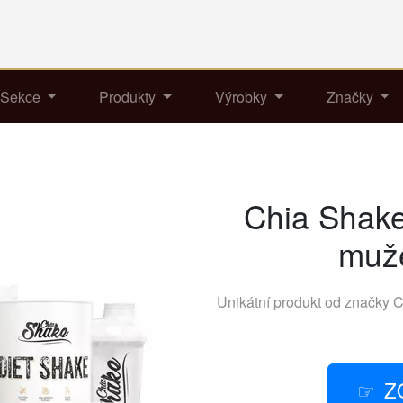
Sekce
Produkty
Výrobky
Značky
Chia Shake
muže
Unikátní produkt od značky
C
Z