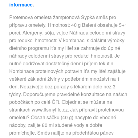
informace
.
Proteinová omeleta žampionová Sypká směs pro
přípravu omelety. Hmotnost: 40 g Balení obsahuje 5+1
porcí. Alergeny: sója, vejce Náhrada celodenní stravy
pro redukci hmotnosti: V kombinaci s dalšími výrobky
dietního programu It’s my life! se zahrnuje do úplné
náhrady celodenní stravy pro redukci hmotnosti. Je
nutné dodržovat dostatečný denní příjem tekutin.
Kombinace proteinových potravin It’s my life! zajišťuje
veškeré základní živiny v potřebném množství na 1
den. Neužívejte bez porady s lékařem déle než 3
týdny. Doporučujeme pravidelné konzultace na našich
pobočkách po celé ČR. Objednat se můžete na
stránkách www.itsmylife.cz. Jak připravit proteinovou
omeletu? Obsah sáčku (40 g) nasypte do vhodné
nádoby, zalijte 80 ml studené vody a dobře
promíchejte. Směs nalijte na předehřátou pánev