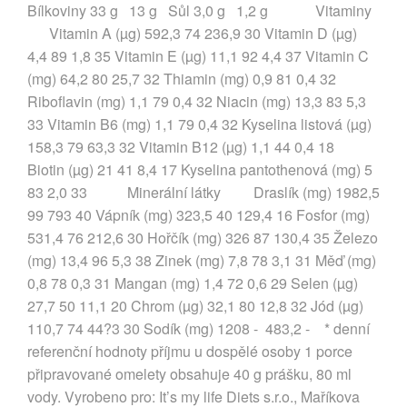
Bílkoviny 33 g 13 g Sůl 3,0 g 1,2 g Vitaminy
Vitamin A (µg) 592,3 74 236,9 30 Vitamin D (µg)
4,4 89 1,8 35 Vitamin E (µg) 11,1 92 4,4 37 Vitamin C
(mg) 64,2 80 25,7 32 Thiamin (mg) 0,9 81 0,4 32
Riboflavin (mg) 1,1 79 0,4 32 Niacin (mg) 13,3 83 5,3
33 Vitamin B6 (mg) 1,1 79 0,4 32 Kyselina listová (µg)
158,3 79 63,3 32 Vitamin B12 (µg) 1,1 44 0,4 18
Biotin (µg) 21 41 8,4 17 Kyselina pantothenová (mg) 5
83 2,0 33 Minerální látky Draslík (mg) 1982,5
99 793 40 Vápník (mg) 323,5 40 129,4 16 Fosfor (mg)
531,4 76 212,6 30 Hořčík (mg) 326 87 130,4 35 Železo
(mg) 13,4 96 5,3 38 Zinek (mg) 7,8 78 3,1 31 Měď (mg)
0,8 78 0,3 31 Mangan (mg) 1,4 72 0,6 29 Selen (µg)
27,7 50 11,1 20 Chrom (µg) 32,1 80 12,8 32 Jód (µg)
110,7 74 44?3 30 Sodík (mg) 1208 - 483,2 - * denní
referenční hodnoty příjmu u dospělé osoby 1 porce
připravované omelety obsahuje 40 g prášku, 80 ml
vody. Vyrobeno pro: It’s my life Diets s.r.o., Maříkova