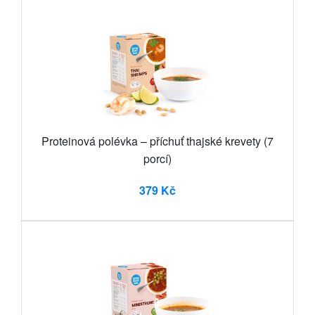
Proteinová polévka – příchuť thajské krevety (7
porcí)
379 Kč