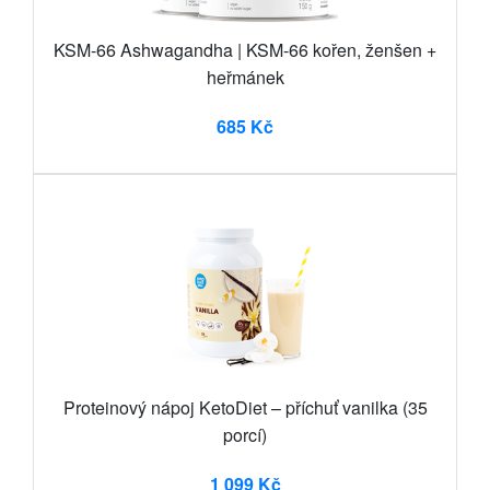
KSM-66 Ashwagandha | KSM-66 kořen, ženšen +
heřmánek
685 Kč
Proteinový nápoj KetoDiet – příchuť vanilka (35
porcí)
1 099 Kč