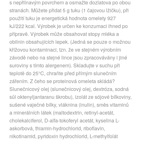
s nepřilnavým povrchem a osmažte dozlatova po obou
stranách. Můžete přidat 5 g tuku (1 čajovou lžičku), při
použití tuku je energetická hodnota omelety 927
kJ/222 kcal. Výrobek je určen ke konzumaci ihned po
přípravě. Výrobek může obsahovat stopy mléka a
obilnin obsahujících lepek. (Jedná se pouze o možnou
křížovou kontaminaci, tzn. že ve stejném výrobním
závodě nebo na stejné lince jsou zpracovávány i jiné
suroviny s tímto alergenem). Skladujte v suchu při
teplotě do 25°C, chraňte před přímým slunečním
zářením. Z čeho se proteinová omeleta skládá?
Slunečnicový olej (slunečnicový olej, dextróza, sodná
sůl oktenyljantaranu škrobu), izolát ze sójové bílkoviny,
sušené vaječné bílky, vláknina (inulin), směs vitaminů
a minerálních látek (maltodextrin, retinyl-acetát,
cholekalciferol, D-alfa-tokoferyl acetát, kyselina L-
askorbová, thiamin-hydrochlorid, riboflavin,
nikotinamid, pyridoxin hydrochlorid, L-methylfolát