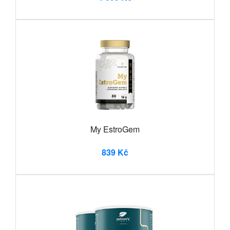
My EstroGem
839 Kč