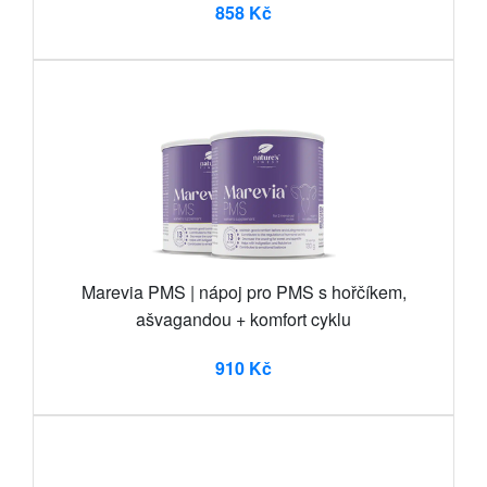
858 Kč
Marevia PMS | nápoj pro PMS s hořčíkem,
ašvagandou + komfort cyklu
910 Kč