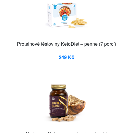
Proteinové těstoviny KetoDiet – penne (7 porcí)
249 Kč