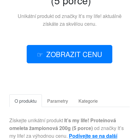
Unikátní produkt od značky
It’s my life!
aktuálně
získáte za skvělou cenu.
ZOBRAZIT CENU
O produktu
Parametry
Kategorie
Získejte unikátní produkt
It’s my life! Proteinová
omeleta žampionová 200g (5 porce)
od značky It’s
my life! za výhodnou cenu.
Podívejte se na další