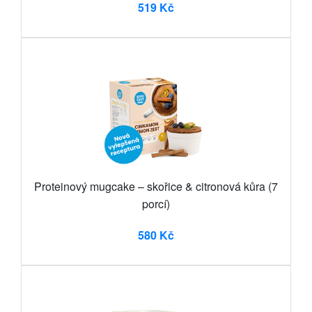
519 Kč
Proteinový mugcake – skořice & citronová kůra (7
porcí)
580 Kč