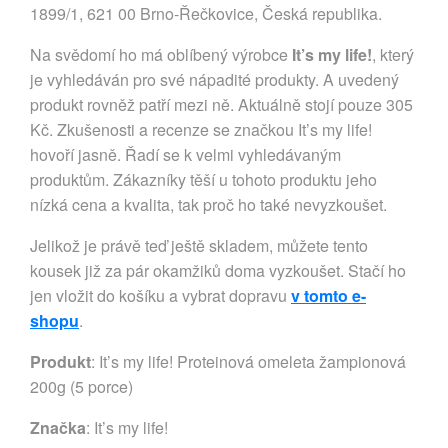
1899/1, 621 00 Brno-Řečkovice, Česká republika.
Na svědomí ho má oblíbený výrobce
It’s my life!
, který
je vyhledáván pro své nápadité produkty. A uvedený
produkt rovněž patří mezi ně. Aktuálně stojí pouze 305
Kč. Zkušenosti a recenze se značkou It’s my life!
hovoří jasně. Řadí se k velmi vyhledávaným
produktům. Zákazníky těší u tohoto produktu jeho
nízká cena a kvalita, tak proč ho také nevyzkoušet.
Jelikož je právě teď ještě skladem, můžete tento
kousek již za pár okamžiků doma vyzkoušet. Stačí ho
jen vložit do košíku a vybrat dopravu
v tomto e-
shopu
.
Produkt
: It’s my life! Proteinová omeleta žampionová
200g (5 porce)
Značka
:
It’s my life!