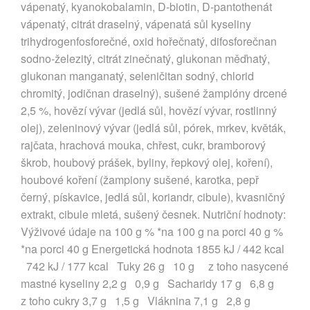
vápenatý, kyanokobalamin, D-biotin, D-pantothenát
vápenatý, citrát draselný, vápenatá sůl kyseliny
trihydrogenfosforečné, oxid hořečnatý, difosforečnan
sodno-železitý, citrát zinečnatý, glukonan měďnatý,
glukonan manganatý, seleničitan sodný, chlorid
chromitý, jodičnan draselný), sušené žampióny drcené
2,5 %, hovězí vývar (jedlá sůl, hovězí vývar, rostlinný
olej), zeleninový vývar (jedlá sůl, pórek, mrkev, květák,
rajčata, hrachová mouka, chřest, cukr, bramborový
škrob, houbový prášek, byliny, řepkový olej, koření),
houbové koření (žampiony sušené, karotka, pepř
černý, pískavice, jedlá sůl, koriandr, cibule), kvasničný
extrakt, cibule mletá, sušený česnek. Nutriční hodnoty:
Výživové údaje na 100 g % *na 100 g na porci 40 g %
*na porci 40 g Energetická hodnota 1855 kJ / 442 kcal
742 kJ / 177 kcal Tuky 26 g 10 g z toho nasycené
mastné kyseliny 2,2 g 0,9 g Sacharidy 17 g 6,8 g
z toho cukry 3,7 g 1,5 g Vláknina 7,1 g 2,8 g