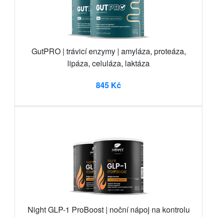
GutPRO | trávicí enzymy | amyláza, proteáza,
lipáza, celuláza, laktáza
845 Kč
Night GLP-1 ProBoost | noční nápoj na kontrolu