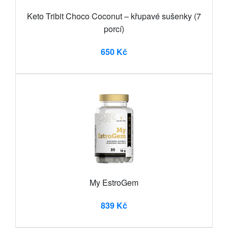
Keto Tribit Choco Coconut – křupavé sušenky (7
porcí)
650 Kč
My EstroGem
839 Kč