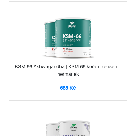
KSM-66 Ashwagandha | KSM-66 kořen, ženšen +
heřmánek
685 Kč