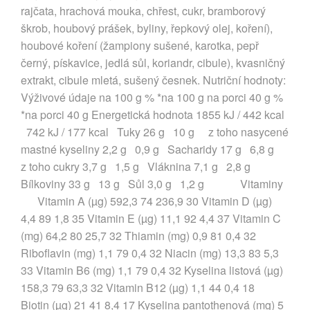
rajčata, hrachová mouka, chřest, cukr, bramborový
škrob, houbový prášek, byliny, řepkový olej, koření),
houbové koření (žampiony sušené, karotka, pepř
černý, pískavice, jedlá sůl, koriandr, cibule), kvasničný
extrakt, cibule mletá, sušený česnek. Nutriční hodnoty:
Výživové údaje na 100 g % *na 100 g na porci 40 g %
*na porci 40 g Energetická hodnota 1855 kJ / 442 kcal
742 kJ / 177 kcal Tuky 26 g 10 g z toho nasycené
mastné kyseliny 2,2 g 0,9 g Sacharidy 17 g 6,8 g
z toho cukry 3,7 g 1,5 g Vláknina 7,1 g 2,8 g
Bílkoviny 33 g 13 g Sůl 3,0 g 1,2 g Vitaminy
Vitamin A (µg) 592,3 74 236,9 30 Vitamin D (µg)
4,4 89 1,8 35 Vitamin E (µg) 11,1 92 4,4 37 Vitamin C
(mg) 64,2 80 25,7 32 Thiamin (mg) 0,9 81 0,4 32
Riboflavin (mg) 1,1 79 0,4 32 Niacin (mg) 13,3 83 5,3
33 Vitamin B6 (mg) 1,1 79 0,4 32 Kyselina listová (µg)
158,3 79 63,3 32 Vitamin B12 (µg) 1,1 44 0,4 18
Biotin (µg) 21 41 8,4 17 Kyselina pantothenová (mg) 5