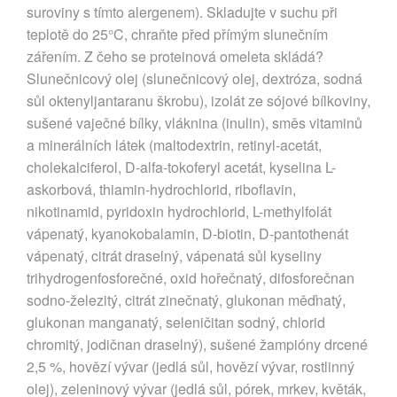
suroviny s tímto alergenem). Skladujte v suchu při
teplotě do 25°C, chraňte před přímým slunečním
zářením. Z čeho se proteinová omeleta skládá?
Slunečnicový olej (slunečnicový olej, dextróza, sodná
sůl oktenyljantaranu škrobu), izolát ze sójové bílkoviny,
sušené vaječné bílky, vláknina (inulin), směs vitaminů
a minerálních látek (maltodextrin, retinyl-acetát,
cholekalciferol, D-alfa-tokoferyl acetát, kyselina L-
askorbová, thiamin-hydrochlorid, riboflavin,
nikotinamid, pyridoxin hydrochlorid, L-methylfolát
vápenatý, kyanokobalamin, D-biotin, D-pantothenát
vápenatý, citrát draselný, vápenatá sůl kyseliny
trihydrogenfosforečné, oxid hořečnatý, difosforečnan
sodno-železitý, citrát zinečnatý, glukonan měďnatý,
glukonan manganatý, seleničitan sodný, chlorid
chromitý, jodičnan draselný), sušené žampióny drcené
2,5 %, hovězí vývar (jedlá sůl, hovězí vývar, rostlinný
olej), zeleninový vývar (jedlá sůl, pórek, mrkev, květák,