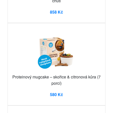
chuti
858 Kč
Proteinový mugcake – skořice & citronová kůra (7
porcí)
580 Kč