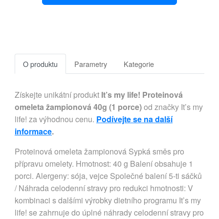
O produktu
Parametry
Kategorie
Získejte unikátní produkt
It’s my life! Proteinová
omeleta žampionová 40g (1 porce)
od značky It’s my
life! za výhodnou cenu.
Podívejte se na další
informace
.
Proteinová omeleta žampionová Sypká směs pro
přípravu omelety. Hmotnost: 40 g Balení obsahuje 1
porci. Alergeny: sója, vejce Společné balení 5-ti sáčků
/ Náhrada celodenní stravy pro redukci hmotnosti: V
kombinaci s dalšími výrobky dietního programu It’s my
life! se zahrnuje do úplné náhrady celodenní stravy pro