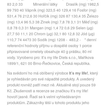
83 2,0 33 Minerální látky Draslík (mg) 1982,5
99 793 40 Vápník (mg) 323,5 40 129,4 16 Fosfor (mg)
531,4 76 212,6 30 Hořčík (mg) 326 87 130,4 35 Železo
(mg) 13,4 96 5,3 38 Zinek (mg) 7,8 78 3,1 31 Měď (mg)
0,8 78 0,3 31 Mangan (mg) 1,4 72 0,6 29 Selen (µg)
27,7 50 11,1 20 Chrom (µg) 32,1 80 12,8 32 Jód (µg)
110,7 74 44?3 30 Sodík (mg) 1208 - 483,2 - * denní
referenční hodnoty příjmu u dospělé osoby 1 porce
připravované omelety obsahuje 40 g prášku, 80 ml
vody. Vyrobeno pro: It’s my life Diets s.r.o., Maříkova
1899/1, 621 00 Brno-Řečkovice, Česká republika.
Na svědomí ho má oblíbený výrobce
It’s my life!
, který
je vyhledáván pro své nápadité produkty. A uvedený
produkt rovněž patří mezi ně. Aktuálně stojí pouze 59
Kč. Zkušenosti a recenze se značkou It’s my life!
hovoří jasně. Řadí se k velmi vyhledávaným
produktům. Zákazníky těší u tohoto produktu jeho