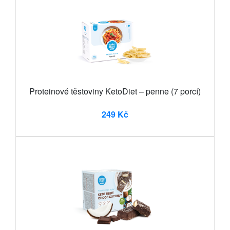
Proteinové těstoviny KetoDiet – penne (7 porcí)
249 Kč