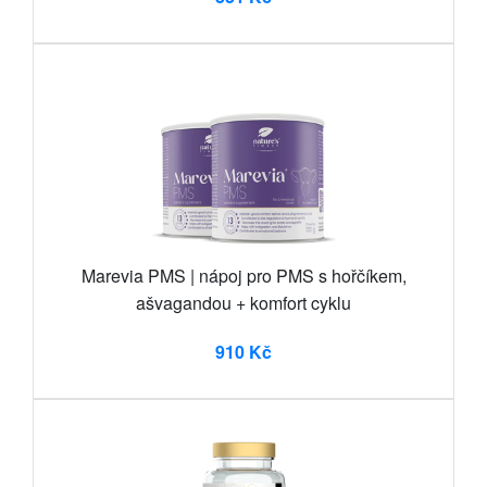
Marevia PMS | nápoj pro PMS s hořčíkem,
ašvagandou + komfort cyklu
910 Kč