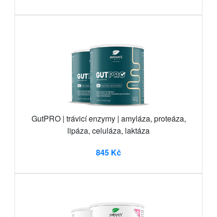
GutPRO | trávicí enzymy | amyláza, proteáza,
lipáza, celuláza, laktáza
845 Kč