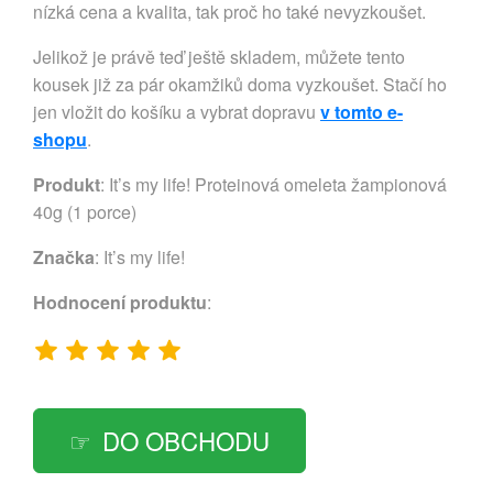
nízká cena a kvalita, tak proč ho také nevyzkoušet.
Jelikož je právě teď ještě skladem, můžete tento
kousek již za pár okamžiků doma vyzkoušet. Stačí ho
jen vložit do košíku a vybrat dopravu
v tomto e-
shopu
.
Produkt
: It’s my life! Proteinová omeleta žampionová
40g (1 porce)
Značka
:
It’s my life!
Hodnocení produktu
:
DO OBCHODU