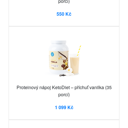
porcí)
550 Kč
Proteinový nápoj KetoDiet – příchuť vanilka (35
porcí)
1 099 Kč