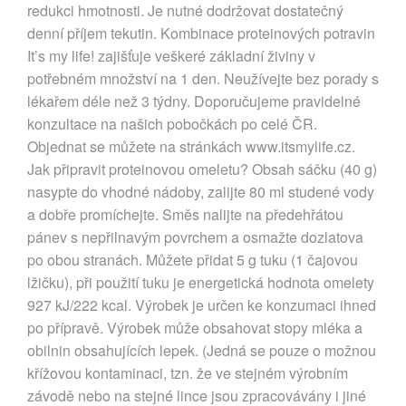
redukci hmotnosti. Je nutné dodržovat dostatečný
denní příjem tekutin. Kombinace proteinových potravin
It’s my life! zajišťuje veškeré základní živiny v
potřebném množství na 1 den. Neužívejte bez porady s
lékařem déle než 3 týdny. Doporučujeme pravidelné
konzultace na našich pobočkách po celé ČR.
Objednat se můžete na stránkách www.itsmylife.cz.
Jak připravit proteinovou omeletu? Obsah sáčku (40 g)
nasypte do vhodné nádoby, zalijte 80 ml studené vody
a dobře promíchejte. Směs nalijte na předehřátou
pánev s nepřilnavým povrchem a osmažte dozlatova
po obou stranách. Můžete přidat 5 g tuku (1 čajovou
lžičku), při použití tuku je energetická hodnota omelety
927 kJ/222 kcal. Výrobek je určen ke konzumaci ihned
po přípravě. Výrobek může obsahovat stopy mléka a
obilnin obsahujících lepek. (Jedná se pouze o možnou
křížovou kontaminaci, tzn. že ve stejném výrobním
závodě nebo na stejné lince jsou zpracovávány i jiné