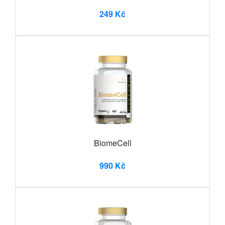
249 Kč
BiomeCell
990 Kč