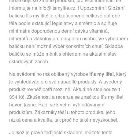
může dojít ke změně produktů, pro více informací se
informujte na
info@itsmylife.cz
. ! Upozornění: Složení
balíčku It's my life! je přizpůsobené celkové potřebě
těla podle existující legislativy a směrnic a splňuje
minimální doporučenou denní dávku vitamínů,
minerálů a vlákniny pro dospělou osobu. Ve výhodném
balíčku není možné výběr konkrétních chutí. Skladba
balíčku se může měnit s ohledem na aktuální stav
skladových zásob.
Na svědomí ho má oblíbený výrobce
It’s my life!
, který
je vyhledáván pro své nápadité produkty. A uvedený
produkt rovněž patří mezi ně. Aktuálně stojí pouze 1
354 Kč. Zkušenosti a recenze se značkou It’s my life!
hovoří jasně. Řadí se k velmi vyhledávaným
produktům. Zákazníky těší u tohoto produktu jeho
nízká cena a kvalita, tak proč ho také nevyzkoušet.
Jelikož je právě teď ještě skladem, můžete tento