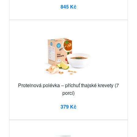
845 Kč
Proteinová polévka – příchuť thajské krevety (7
porcí)
379 Kč