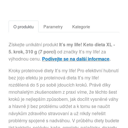
O produktu
Parametry
Kategorie
Získejte unikátní produkt
It’s my life! Keto dieta XL -
5. krok, 310 g (7 porcí)
od značky It’s my life! za
výhodnou cenu.
Podívejte se na další informace
.
Kroky proteinové diety It’s my life! Pro efektivní hubnutí
bez jojo efektu je proteinová dieta It’s my life!
rozdělená do 5 po sobě jdoucích kroků. Právě díky
mnohaletým zkušenostem z praxi víme, že těchto šest
kroků je nejlepším způsobem, jak docílit vysněné váhy
a hlavně ji bez problému udržet a k tomu se naučit
návykům zdravého stravovaní a už nikdy neřešit
problémy spojené s nadváhou. V průběhu diety budete
jíst koktejly, polévky, kaše, omelety, palačinky, dezerty