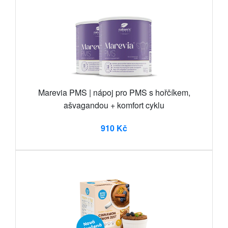
Marevia PMS | nápoj pro PMS s hořčíkem,
ašvagandou + komfort cyklu
910 Kč