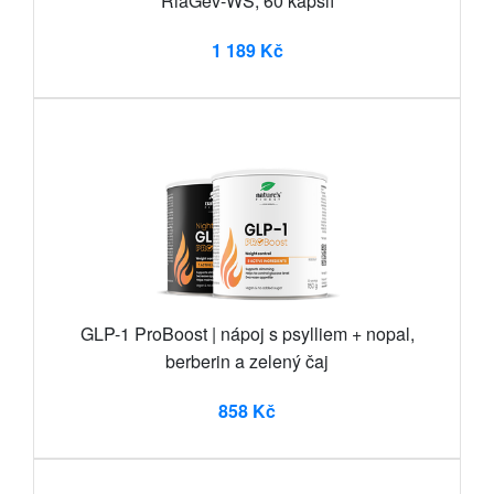
RiaGev-WS, 60 kapslí
1 189 Kč
GLP-1 ProBoost | nápoj s psylliem + nopal,
berberin a zelený čaj
858 Kč