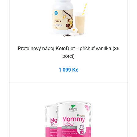
Proteinový nápoj KetoDiet – příchuť vanilka (35
porcí)
1 099 Kč