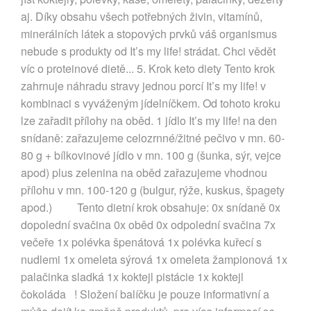
aj. Díky obsahu všech potřebných živin, vitamínů,
minerálních látek a stopových prvků váš organismus
nebude s produkty od It’s my life! strádat. Chci vědět
víc o proteinové dietě... 5. Krok keto diety Tento krok
zahrnuje náhradu stravy jednou porcí It’s my life! v
kombinaci s vyváženým jídelníčkem. Od tohoto kroku
lze zařadit přílohy na oběd. 1 jídlo It’s my life! na den
snídaně: zařazujeme celozrnné/žitné pečivo v mn. 60-
80 g + bílkovinové jídlo v mn. 100 g (šunka, sýr, vejce
apod) plus zelenina na oběd zařazujeme vhodnou
přílohu v mn. 100-120 g (bulgur, rýže, kuskus, špagety
apod.) Tento dietní krok obsahuje: 0x snídaně 0x
dopolední svačina 0x oběd 0x odpolední svačina 7x
večeře 1x polévka špenátová 1x polévka kuřecí s
nudlemi 1x omeleta sýrová 1x omeleta žampionová 1x
palačinka sladká 1x koktejl pistácie 1x koktejl
čokoláda ! Složení balíčku je pouze informativní a