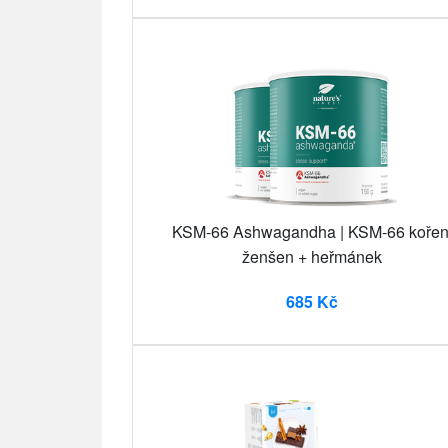
KSM-66 Ashwagandha | KSM-66 kořen
ženšen + heřmánek
685 Kč