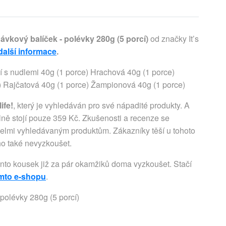
tnávkový balíček - polévky 280g (5 porcí)
od značky It’s
další informace
.
í s nudlemi 40g (1 porce) Hrachová 40g (1 porce)
e) Rajčatová 40g (1 porce) Žampionová 40g (1 porce)
life!
, který je vyhledáván pro své nápadité produkty. A
lně stojí pouze 359 Kč. Zkušenosti a recenze se
k velmi vyhledávaným produktům. Zákazníky těší u tohoto
 ho také nevyzkoušet.
ento kousek již za pár okamžiků doma vyzkoušet. Stačí
omto e-shopu
.
- polévky 280g (5 porcí)