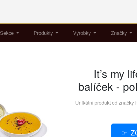
Sekce
Produkty
Výrobky
Značky
It’s my l
balíček - po
Unikátní produkt od značky
I
Z