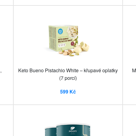
,
Keto Bueno Pistachio White – křupavé oplatky
M
(7 porcí)
599 Kč