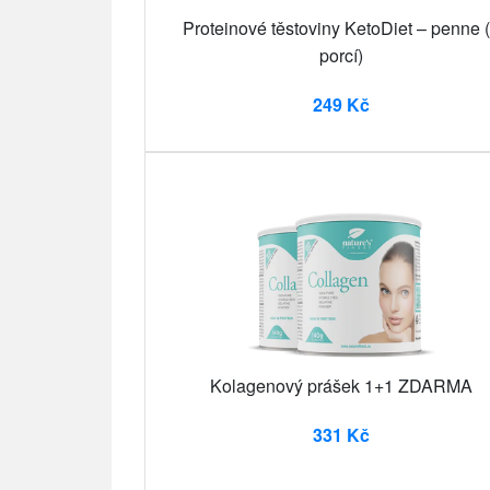
Proteinové těstoviny KetoDiet – penne 
porcí)
249 Kč
Kolagenový prášek 1+1 ZDARMA
331 Kč