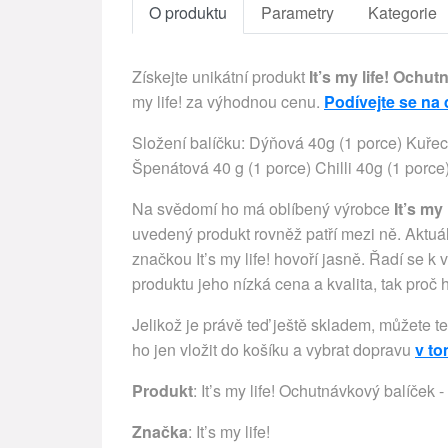
O produktu
Parametry
Kategorie
Získejte unikátní produkt
It’s my life! Ochu
my life! za výhodnou cenu.
Podívejte se na 
Složení balíčku: Dýňová 40g (1 porce) Kuřec
Špenátová 40 g (1 porce) Chilli 40g (1 porc
Na svědomí ho má oblíbený výrobce
It’s my 
uvedený produkt rovněž patří mezi ně. Aktuá
značkou It’s my life! hovoří jasně. Řadí se 
produktu jeho nízká cena a kvalita, tak proč
Jelikož je právě teď ještě skladem, můžete t
ho jen vložit do košíku a vybrat dopravu
v t
Produkt
: It’s my life! Ochutnávkový balíček 
Značka
:
It’s my life!