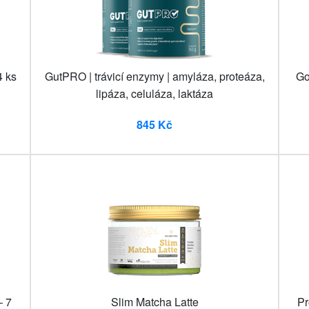
4 ks
GutPRO | trávicí enzymy | amyláza, proteáza,
Go
lipáza, celuláza, laktáza
845 Kč
– 7
Slim Matcha Latte
Pr