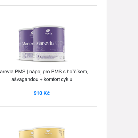
arevia PMS | nápoj pro PMS s hořčíkem,
ašvagandou + komfort cyklu
910 Kč