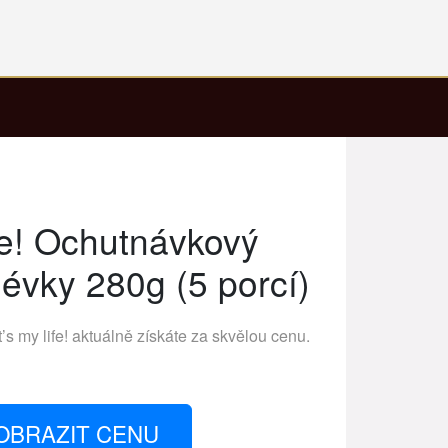
ife! Ochutnávkový
lévky 280g (5 porcí)
t’s my life!
aktuálně získáte za skvělou cenu.
OBRAZIT CENU