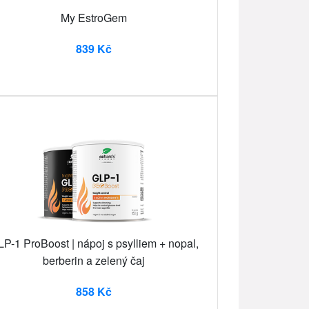
My EstroGem
839 Kč
P-1 ProBoost | nápoj s psylliem + nopal,
berberin a zelený čaj
858 Kč