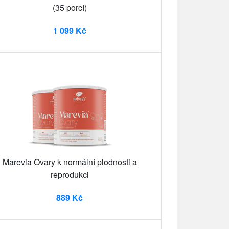
(35 porcí)
1 099 Kč
Marevia Ovary k normální plodnosti a
reprodukci
889 Kč