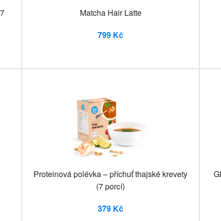
(7
Matcha Hair Latte
799 Kč
Proteinová polévka – příchuť thajské krevety
GL
(7 porcí)
379 Kč