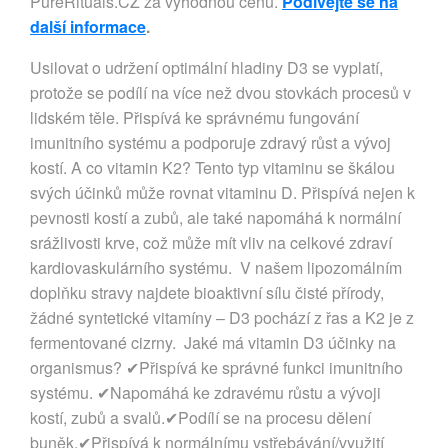
PureRituals.CZ za výhodnou cenu.
Podívejte se na
další informace
.
Usilovat o udržení optimální hladiny D3 se vyplatí,
protože se podílí na více než dvou stovkách procesů v
lidském těle. Přispívá ke správnému fungování
imunitního systému a podporuje zdravý růst a vývoj
kostí. A co vitamin K2? Tento typ vitaminu se škálou
svých účinků může rovnat vitaminu D. Přispívá nejen k
pevnosti kostí a zubů, ale také napomáhá k normální
srážlivosti krve, což může mít vliv na celkové zdraví
kardiovaskulárního systému. V našem lipozomálním
doplňku stravy najdete bioaktivní sílu čisté přírody,
žádné syntetické vitamíny – D3 pochází z řas a K2 je z
fermentované cizrny. Jaké má vitamin D3 účinky na
organismus? ✔Přispívá ke správné funkci imunitního
systému. ✔Napomáhá ke zdravému růstu a vývoji
kostí, zubů a svalů.✔Podílí se na procesu dělení
buněk.✔Přispívá k normálnímu vstřebávání/využití