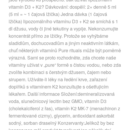
vitamín D3 + K2? Dávkování: dospělí: 2× denně 5 ml
(5 ml = ~ 1 čajová lžička) Jedna dávka (1 čajová
lžička)⁠ lipozomálního vitamínu D3 + K2 se smíchá s 1
dl džusu, vody či jiné tekutiny a vypije. Nekonzumujte
koncentrát přímo ze lžičky. Protože se vyhýbáme
sladidlům, dochucovadlům a jiným neaktivním látkám,
chuť některých vitamínů Pure rituals může být poměrně
výrazná. Sami se proto rozhodněte, zda chcete naše
vitamíny užívat v „pure“ formě s čistou vodou, nebo zda
zvolíte kombinaci s čerstvým džusem, čajem nebo
sirupem. Užíváte-li léky na ředění krve, zařazení
doplňků s vitamínem K2 konzultujte s ošetřujicím
lékařem. Další informace Složení:demineralizovaná
voda, slunečnicový lecitin bez GMO, vitamín D3
(cholekalciferol z řas), vitamín K2 MK-7 (menachinon z
fermentované cizrny), glycerin, antioxidant askorbát
sodný, sorban draselný Konzervanty:Jelikož by bez