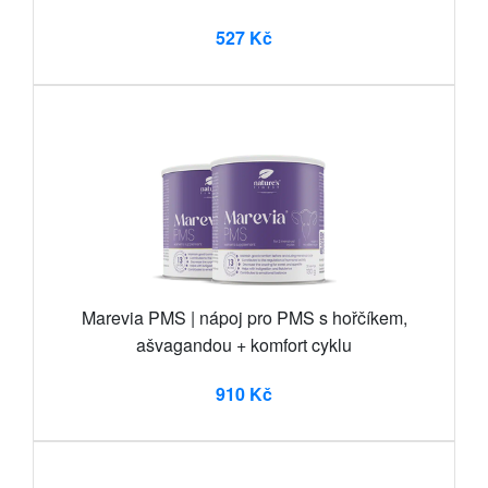
527 Kč
Marevia PMS | nápoj pro PMS s hořčíkem,
ašvagandou + komfort cyklu
910 Kč