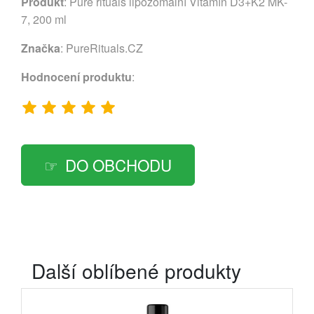
Produkt
: Pure rituals lipozomální Vitamín D3+K2 MK-
7, 200 ml
Značka
:
PureRituals.CZ
Hodnocení produktu
:
DO OBCHODU
Další oblíbené produkty