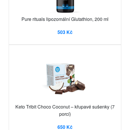
Pure rituals lipozomální Glutathion, 200 ml
503 Kč
Keto Tribit Choco Coconut – křupavé sušenky (7
porcí)
650 Kč