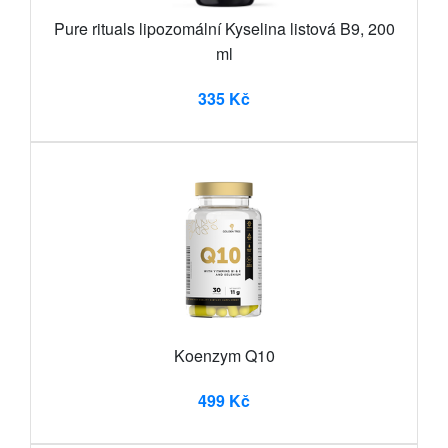
Pure rituals lipozomální Kyselina listová B9, 200
ml
335 Kč
Koenzym Q10
499 Kč