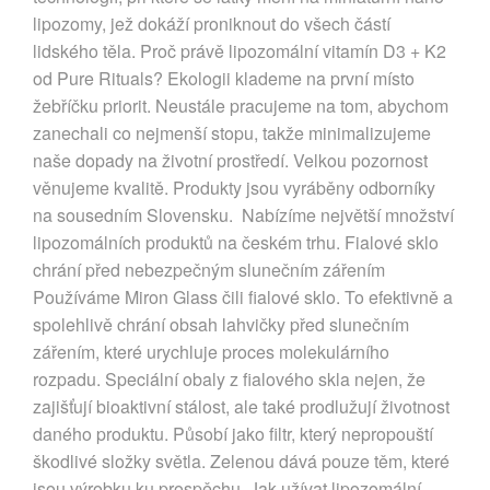
lipozomy, jež dokáží proniknout do všech částí
lidského těla. Proč právě lipozomální vitamín D3 + K2
od Pure Rituals? Ekologii klademe na první místo
žebříčku priorit. Neustále pracujeme na tom, abychom
zanechali co nejmenší stopu, takže minimalizujeme
naše dopady na životní prostředí. Velkou pozornost
věnujeme kvalitě. Produkty jsou vyráběny odborníky
na sousedním Slovensku. Nabízíme největší množství
lipozomálních produktů na českém trhu. Fialové sklo
chrání před nebezpečným slunečním zářením
Používáme Miron Glass čili fialové sklo. To efektivně a
spolehlivě chrání obsah lahvičky před slunečním
zářením, které urychluje proces molekulárního
rozpadu. Speciální obaly z fialového skla nejen, že
zajišťují bioaktivní stálost, ale také prodlužují životnost
daného produktu. Působí jako filtr, který nepropouští
škodlivé složky světla. Zelenou dává pouze těm, které
jsou výrobku ku prospěchu. Jak užívat lipozomální