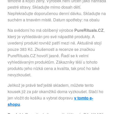
těhotné a kojící ženy. Výrobek není určen jako náhrada
pestré stravy. Skladujte mimo dosah dětí.
Nepřekračujte doporučenou denní dávku. Skladujte na
suchém a tmavém místě. Datum spotřeby: na obalu
Na svědomí ho má oblíbený výrobce
PureRituals.CZ
,
který je vyhledáván pro své nápadité produkty. A
uvedený produkt rovněž patří mezi ně. Aktuálně stojí
pouze 383 Kč. Zkušenosti a recenze se značkou
PureRituals.CZ hovoří jasně. Řadí se k velmi
vyhledávaným produktům. Zákazníky těší u tohoto
produktu jeho nízká cena a kvalita, tak proč ho také
nevyzkoušet.
Jelikož je právě teď ještě skladem, můžete tento
kousek již za pár okamžiků doma vyzkoušet. Stačí ho
jen vložit do košíku a vybrat dopravu
v tomto e-
shopu
.