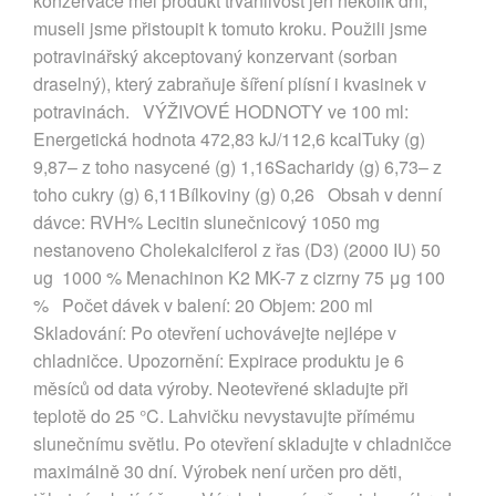
konzervace měl produkt trvanlivost jen několik dní,
museli jsme přistoupit k tomuto kroku. Použili jsme
potravinářský akceptovaný konzervant (sorban
draselný), který zabraňuje šíření plísní i kvasinek v
potravinách. VÝŽIVOVÉ HODNOTY ve 100 ml:
Energetická hodnota 472,83 kJ/112,6 kcalTuky (g)
9,87–⁠ z toho nasycené (g) 1,16Sacharidy (g) 6,73–⁠ z
toho cukry (g) 6,11Bílkoviny (g) 0,26 Obsah v denní
dávce: RVH% Lecitin slunečnicový 1050 mg
nestanoveno Cholekalciferol z řas (D3) (2000 IU) 50
ug 1000 % Menachinon K2 MK-7 z cizrny 75 μg 100
% Počet dávek v balení: 20 Objem: 200 ml
Skladování: Po otevření uchovávejte nejlépe v
chladničce. Upozornění: Expirace produktu je 6
měsíců od data výroby. Neotevřené skladujte při
teplotě do 25 °C. Lahvičku nevystavujte přímému
slunečnímu světlu. Po otevření skladujte v chladničce
maximálně 30 dní. Výrobek není určen pro děti,