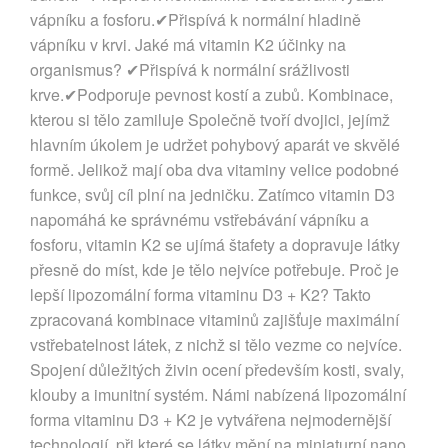
vápníku a fosforu.✔Přispívá k normální hladině
vápníku v krvi. Jaké má vitamin K2 účinky na
organismus? ✔Přispívá k normální srážlivosti
krve.✔Podporuje pevnost kostí a zubů. Kombinace,
kterou si tělo zamiluje Společně tvoří dvojici, jejímž
hlavním úkolem je udržet pohybový aparát ve skvělé
formě. Jelikož mají oba dva vitaminy velice podobné
funkce, svůj cíl plní na jedničku. Zatímco vitamin D3
napomáhá ke správnému vstřebávání vápníku a
fosforu, vitamin K2 se ujímá štafety a dopravuje látky
přesně do míst, kde je tělo nejvíce potřebuje. Proč je
lepší lipozomální forma vitaminu D3 + K2? Takto
zpracovaná kombinace vitaminů zajišťuje maximální
vstřebatelnost látek, z nichž si tělo vezme co nejvíce.
Spojení důležitých živin ocení především kosti, svaly,
klouby a imunitní systém. Námi nabízená lipozomální
forma vitaminu D3 + K2 je vytvářena nejmodernější
technologií, při které se látky mění na miniaturní nano