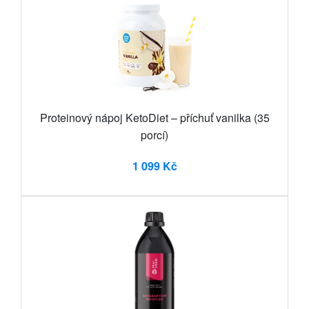
Proteinový nápoj KetoDiet – příchuť vanilka (35
porcí)
1 099 Kč