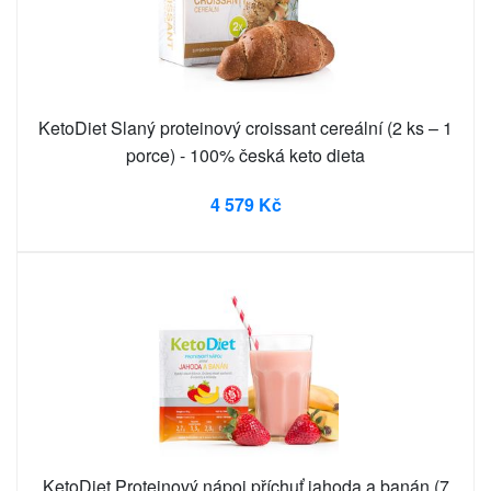
KetoDiet Slaný proteinový croissant cereální (2 ks – 1
porce) - 100% česká keto dieta
4 579 Kč
KetoDiet Proteinový nápoj příchuť jahoda a banán (7