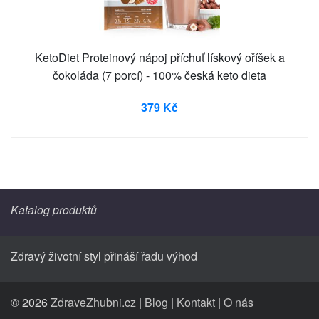
KetoDiet Proteinový nápoj příchuť lískový oříšek a
čokoláda (7 porcí) - 100% česká keto dieta
379 Kč
Katalog produktů
Zdravý životní styl přináší řadu výhod
© 2026
ZdraveZhubni.cz
|
Blog
|
Kontakt
|
O nás