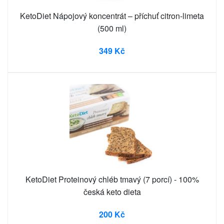
KetoDiet Nápojový koncentrát – příchuť citron-limeta
(500 ml)
349 Kč
KetoDiet Proteinový chléb tmavý (7 porcí) - 100%
česká keto dieta
200 Kč